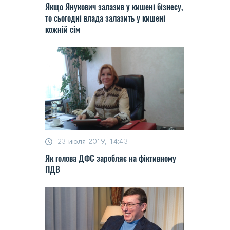
Якщо Янукович залазив у кишені бізнесу,
то сьогодні влада залазить у кишені
кожній сім
23 июля 2019, 14:43
Як голова ДФС заробляє на фіктивному
ПДВ