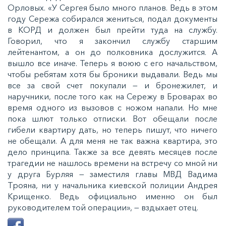
Орловых. «У Сергея было много планов. Ведь в этом
году Сережа собирался жениться, подал документы
в КОРД и должен был прейти туда на службу.
Говорил, что я закончил службу старшим
лейтенантом, а он до полковника дослужится. А
вышло все иначе. Теперь я воюю с его начальством,
чтобы ребятам хотя бы броники выдавали. Ведь мы
все за свой счет покупали — и бронежилет, и
наручники, после того как на Сережу в Броварах во
время одного из вызовов с ножом напали. Но мне
пока шлют только отписки. Вот обещали после
гибели квартиру дать, но теперь пишут, что ничего
не обещали. А для меня не так важна квартира, это
дело принципа. Также за все девять месяцев после
трагедии не нашлось времени на встречу со мной ни
у друга Бурляя — заместиля главы МВД Вадима
Трояна, ни у начальника киевской полиции Андрея
Крищенко. Ведь официально именно он был
руководителем той операции», — вздыхает отец.