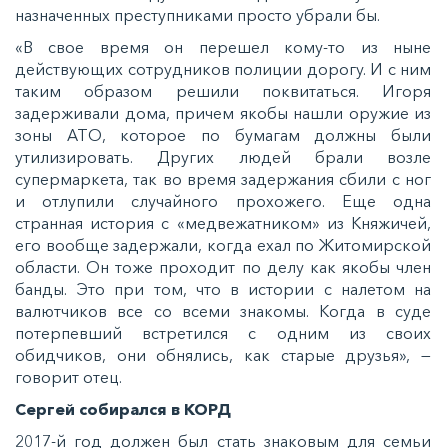
назначенных преступниками просто убрали бы.
«В свое время он перешел кому-то из ныне
действующих сотрудников полиции дорогу. И с ним
таким образом решили поквитаться. Игоря
задерживали дома, причем якобы нашли оружие из
зоны АТО, которое по бумагам должны были
утилизировать. Других людей брали возле
супермаркета, так во время задержания сбили с ног
и отлупили случайного прохожего. Еще одна
странная история с «медвежатником» из Княжичей,
его вообще задержали, когда ехал по Житомирской
области. Он тоже проходит по делу как якобы член
банды. Это при том, что в истории с налетом на
валютчиков все со всеми знакомы. Когда в суде
потерпевший встретился с одним из своих
обидчиков, они обнялись, как старые друзья», —
говорит отец.
Сергей собирался в КОРД
2017-й год должен был стать знаковым для семьи