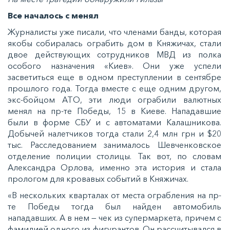
Все началось с менял
Журналисты уже писали, что членами банды, которая
якобы собиралась ограбить дом в Княжичах, стали
двое действующих сотрудников МВД из полка
особого назначения «Киев». Они уже успели
засветиться еще в одном преступлении в сентябре
прошлого года. Тогда вместе с еще одним другом,
экс-бойцом АТО, эти люди ограбили валютных
менял на пр-те Победы, 15 в Киеве. Нападавшие
были в форме СБУ и с автоматами Калашникова.
Добычей налетчиков тогда стали 2,4 млн грн и $20
тыс. Расследованием занималось Шевченковское
отделение полиции столицы. Так вот, по словам
Александра Орлова, именно эта история и стала
прологом для кровавых событий в Княжичах.
«В нескольких кварталах от места ограбления на пр-
те Победы тогда был найден автомобиль
нападавших. А в нем — чек из супермаркета, причем с
фамилией одного из фигурантов. Он рассчитывался в