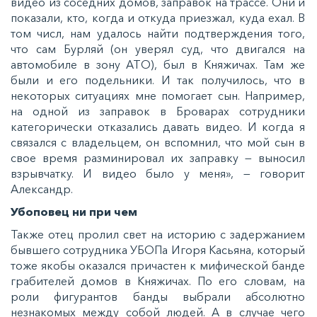
видео из соседних домов, заправок на трассе. Они и
показали, кто, когда и откуда приезжал, куда ехал. В
том числ, нам удалось найти подтверждения того,
что сам Бурляй (он уверял суд, что двигался на
автомобиле в зону АТО), был в Княжичах. Там же
были и его подельники. И так получилось, что в
некоторых ситуациях мне помогает сын. Например,
на одной из заправок в Броварах сотрудники
категорически отказались давать видео. И когда я
связался с владельцем, он вспомнил, что мой сын в
свое время разминировал их заправку — выносил
взрывчатку. И видео было у меня», — говорит
Александр.
Убоповец ни при чем
Также отец пролил свет на историю с задержанием
бывшего сотрудника УБОПа Игоря Касьяна, который
тоже якобы оказался причастен к мифической банде
грабителей домов в Княжичах. По его словам, на
роли фигурантов банды выбрали абсолютно
незнакомых между собой людей. А в случае чего