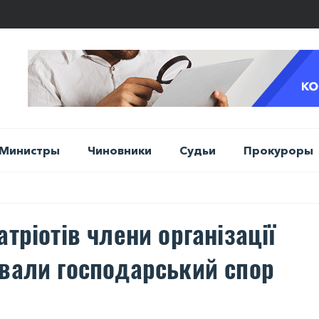
Министры
Чиновники
Судьи
Прокуроры
тріотів члени організації
ували господарський спор