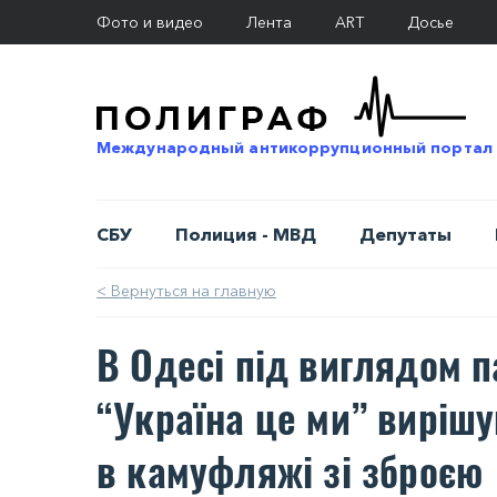
Фото и видео
Лента
ART
Досье
Международный антикоррупционный портал
СБУ
Полиция - МВД
Депутаты
< Вернуться на главную
В Одесі під виглядом па
“Україна це ми” виріш
в камуфляжі зі зброєю