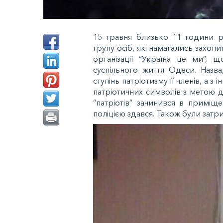
15 травня близько 11 години ра
групу осіб, які намагались захоп
організації “Україна це ми”, 
суспільного життя Одеси. Назв
ступінь патріотизму її членів, а 
патріотичних символів з метою до
“патріотів” зачинився в приміщ
поліцією здався. Також були затр