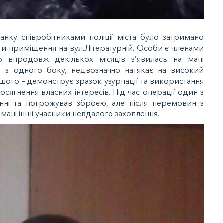
нку співробітниками поліції міста було затримано
ити приміщення на вул.Літературній. Особи є членами
що впродовж декількох місяців з’явилась на мапі
а, з одного боку, недвозначно натякає на високий
з іншого – демонструє зразок узурпації та використання
сягнення власних інтересів. Під час операції один з
енні та погрожував зброєю, але після перемовин з
имані інші учасники невдалого захоплення.