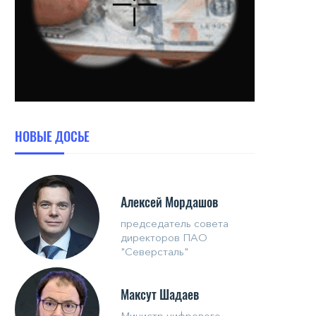
НОВЫЕ ДОСЬЕ
Алексей Мордашов
председатель совета
директоров ПАО
"Северсталь"
Максут Шадаев
Министр цифрового