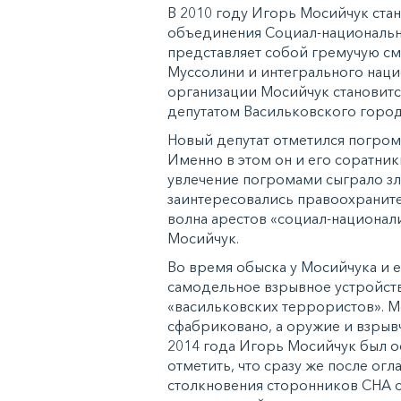
В 2010 году Игорь Мосийчук ста
объединения Социал-национальна
представляет собой гремучую см
Муссолини и интегрального наци
организации Мосийчук становитс
депутатом Васильковского город
Новый депутат отметился погрома
Именно в этом он и его соратник
увлечение погромами сыграло зл
заинтересовались правоохранител
волна арестов «социал-национали
Мосийчук.
Во время обыска у Мосийчука и 
самодельное взрывное устройств
«васильковских террористов». Мо
сфабриковано, а оружие и взрыв
2014 года Игорь Мосийчук был о
отметить, что сразу же после ог
столкновения сторонников СНА с