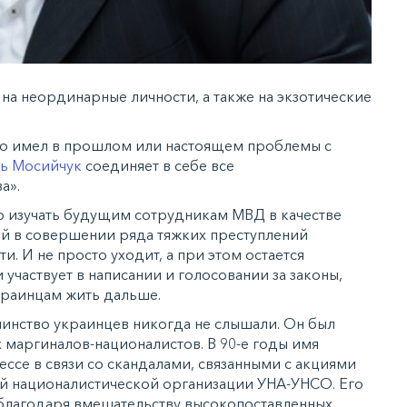
а на неординарные личности, а также на экзотические
кто имел в прошлом или настоящем проблемы с
ь Мосийчук
соединяет в себе все
а».
о изучать будущим сотрудникам МВД в качестве
й в совершении ряда тяжких преступлений
и. И не просто уходит, а при этом остается
участвует в написании и голосовании за законы,
краинцам жить дальше.
инство украинцев никогда не слышали. Он был
ах маргиналов-националистов. В 90-е годы имя
ссе в связи со скандалами, связанными с акциями
й националистической организации УНА-УНСО. Его
 благодаря вмешательству высокопоставленных