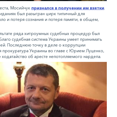
реста, Мосийчук
признался в получении им взятки
.
сиданиях был разыгран цирк типичный для
о и потеря сознания и потеря памяти, в общем,
зультате ряда хитроумных судебных процедур был
 Благо судебная система Украины умеет принимать
ей. Последнюю точку в деле о коррупции
я прокуратура Украины во главе с Юрием Луценко,
е ходатайство об аресте непотопляемого нардепа.