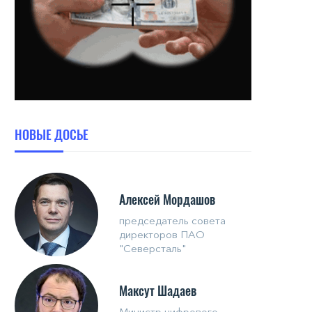
НОВЫЕ ДОСЬЕ
Алексей Мордашов
председатель совета
директоров ПАО
"Северсталь"
Максут Шадаев
Министр цифрового