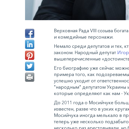
Верховная Рада VIII созыва богат
и комедийные персонажи.
Немало среди депутатов и тех, 
законом. Народный депутат
Игор
вышеперечисленные «достоинств
Его биографию уже сейчас можн
примера того, как подозреваемы
успешно уходит от ответственност
"народным" депутатом Украины и 
которые определяют как нам - У
До 2011 года о Мосийчуке больш
известен, разве что в узких круг
Мосийчука иногда мелькало в пре
теперь уже несколько подзабыто
несколько раз арестовывали, но