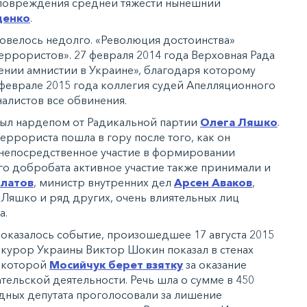
 повреждения средней тяжести нынешний
ценко
.
овелось недолго. «Революция достоинства»
еррористов». 27 февраля 2014 года Верховная Рада
нии амнистии в Украине», благодаря которому
 феврале 2015 года коллегия судей Апелляционного
налистов все обвинения.
был нардепом от Радикальной партии
Олега Ляшко
.
ррориста пошла в гору после того, как он
 непосредственное участие в формировании
ого добробата активное участие также принимали и
илатов
, министр внутренних дел
Арсен Аваков
,
Ляшко и ряд других, очень влиятельных лиц
а.
казалось событие, произошедшее 17 августа 2015
окурор Украины Виктор Шокин показал в стенах
а которой
Мосийчук берет взятку
за оказание
льской деятельности. Речь шла о сумме в 450
родных депутата проголосовали за лишение