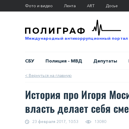
Фото и видео
Лента
ART
Досье
Международный антикоррупционный портал
СБУ
Полиция - МВД
Депутаты
< Вернуться на главную
История про Игоря Мос
власть делает себя см
23 февраля 2017, 10:53
13080