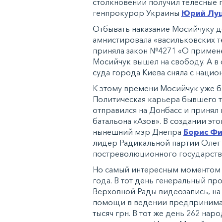
столкновений получил телесные
генпрокурор Украины
Юрий Лу
Отбывать наказание Мосийчуку д
амнистировала «васильковских т
приняла закон №4271 «О примене
Мосийчук вышел на свободу. А в
суда города Киева сняла с нацио
К этому времени Мосийчук уже 
Политическая карьера бывшего те
отправился на Донбасс и принял
батальона «Азов». В создании эт
нынешний мэр Днепра
Борис Ф
лидер Радикальной партии Олег 
постреволюционного государств
Но самый интересным моментом о
года. В тот день генеральный пр
Верховной Рады видеозапись, н
помощи в ведении предпринимате
тысяч грн. В тот же день 262 на