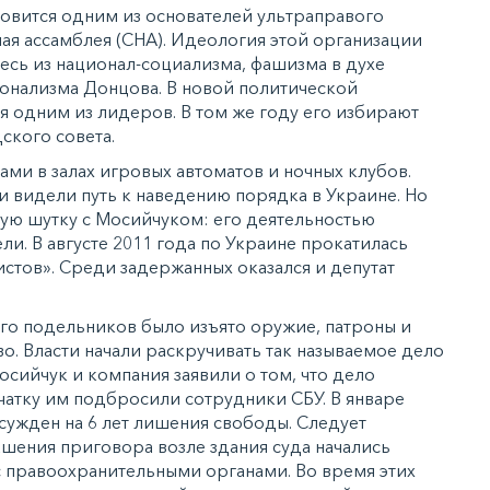
новится одним из основателей ультраправого
я ассамблея (СНА). Идеология этой организации
есь из национал-социализма, фашизма в духе
онализма Донцова. В новой политической
я одним из лидеров. В том же году его избирают
ского совета.
ми в залах игровых автоматов и ночных клубов.
и видели путь к наведению порядка в Украине. Но
ую шутку с Мосийчуком: его деятельностью
и. В августе 2011 года по Украине прокатилась
стов». Среди задержанных оказался и депутат
его подельников было изъято оружие, патроны и
о. Власти начали раскручивать так называемое дело
сийчук и компания заявили о том, что дело
чатку им подбросили сотрудники СБУ. В январе
сужден на 6 лет лишения свободы. Следует
лашения приговора возле здания суда начались
 правоохранительными органами. Во время этих