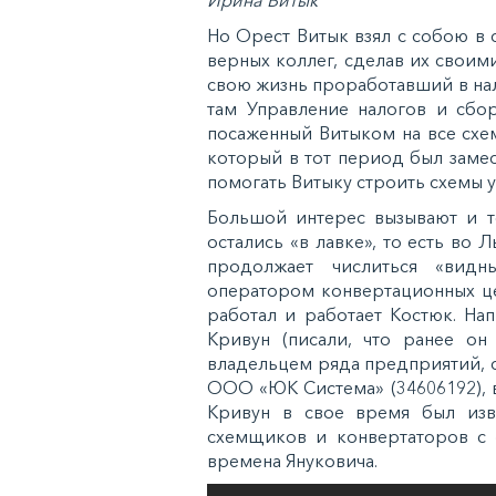
Ирина Витык
Но Орест Витык взял с собою в 
верных коллег, сделав их своим
свою жизнь проработавший в нал
там Управление налогов и сбо
посаженный Витыком на все схем
который в тот период был заме
помогать Витыку строить схемы у
Большой интерес вызывают и т
остались «в лавке», то есть во 
продолжает числиться «видн
оператором конвертационных це
работал и работает Костюк. На
Кривун (писали, что ранее он
владельцем ряда предприятий, се
ООО «ЮК Система» (34606192), 
Кривун в свое время был изве
схемщиков и конвертаторов с 
времена Януковича.