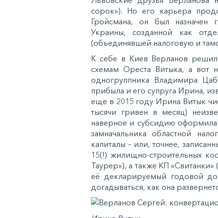
Львовские друзья Верланова н
сорок»). Но его карьера прод
Гройсмана, он был назначен г
Украины, созданной как отд
(объединявшей налоговую и тамож
К себе в Киев Верланов решил 
схемам Ореста Витыка, а вот 
одногруппника Владимира Цаб
прибыла и его супруга Ирина, из
еще в 2015 году Ирина Витык чи
тысячи гривен в месяц) неизве
наверное и субсидию оформила! 
замначальника областной нало
капиталы – или, точнее, записан
15(!) жилищно-строительных ко
Таурер»), а также КП «Свитанки»
её декларируемый годовой до
догадываться, как она развернет