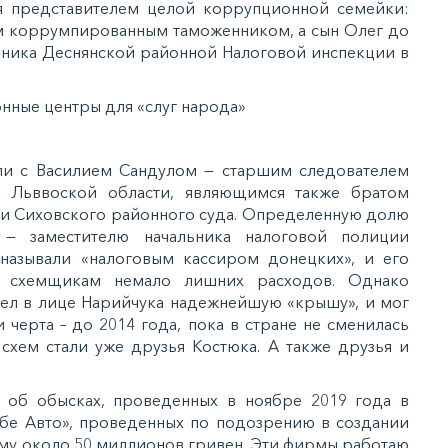
ся представителем целой коррупционной семейки:
м коррумпированным таможенником, а сын Олег до
льника Деснянской районной Налоговой инспекции в
ли с Василием Сандулом — старшим следователем
С Льввоской области, являющимся также братом
и Сиховского районного суда. Определенную долю
 — заместителю начальника налоговой полиции
 называли «налоговым кассиром донецких», и его
м схемщикам немало лишних расходов. Однако
ел в лице Нарийчука надежнейшую «крышу», и мог
 черта – до 2014 года, пока в стране не сменилась
 схем стали уже друзья Костюка. А также друзья и
 об обысках, проведенных в ноябре 2019 года в
бе Авто», проведенных по подозрению в создании
му около 50 миллионов гривен. Эти фирмы работаю