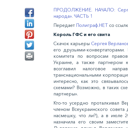
ПРОДОЛЖЕНИЕ. НАЧАЛО: Сергей
народа». ЧАСТЬ 1
Передает
Полиграф.НЕТ
со ссыл
Король ГФС и его свита
Скачок карьеры
Сергея Верлано
его друзьями-конвертаторами.
комитета по вопросам право
Украине, а также партнером 
возглавил налоговое напр
транснациональными корпорациям
интересно, как это связывало
схемами? Возможно, в таких сх
партнеры».
Кто-то усердно проталкивал Ве
членом Всеукраинского совета
насмешку, что ли?), а в июле 
назначила его своим замести