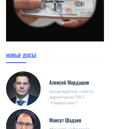
НОВЫЕ ДОСЬЕ
Алексей Мордашов
председатель совета
директоров ПАО
"Северсталь"
Максут Шадаев
Министр цифрового