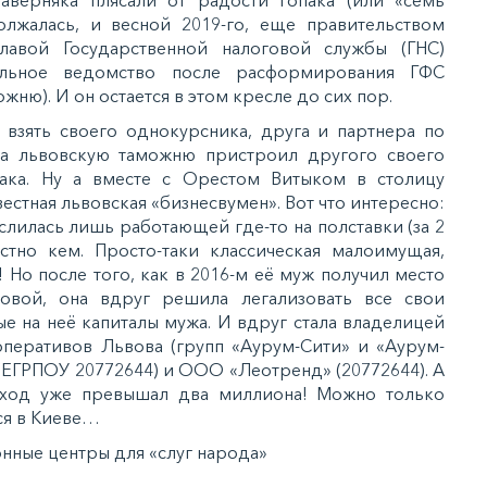
аверняка плясали от радости гопака (или «семь
олжалась, и весной 2019-го, еще правительством
лавой Государственной налоговой службы (ГНС)
ельное ведомство после расформирования ГФС
ню). И он остается в этом кресле до сих пор.
взять своего однокурсника, друга и партнера по
на львовскую таможню пристроил другого своего
ака. Ну а вместе с Орестом Витыком в столицу
вестная львовская «бизнесвумен». Вот что интересно:
слилась лишь работающей где-то на полставки (за 2
стно кем. Просто-таки классическая малоимущая,
Но после того, как в 2016-м её муж получил место
говой, она вдруг решила легализовать все свои
ные на неё капиталы мужа. И вдруг стала владелицей
оперативов Львова (групп «Аурум-Сити» и «Аурум-
 (ЕГРПОУ 20772644) и ООО «Леотренд» (20772644). А
ход уже превышал два миллиона! Можно только
ся в Киеве…