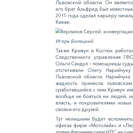
Львовской области. Он являет
его брат Альфред был известны
2015 года сделал карьеру нача
Киеве.
Игорь Билецкий
Также Кривун и Костюк работа
Следственного управления ГФ
Ольги Сандул – помощницы судь
отстегивали Олегу Нарийчуку
Львовской области. Нарийчука
жадность принесла львовски
сработавшийся с ним Кривун им
вообще не бояться ни людей, ни
власть, и покровителями новых
свояки его друзей.
Тут нелишним будет вспомнить
офисах фирм «Мотолайк» и «Лю
этими фирмами схем НДС на сум