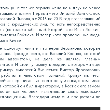
столицу не только верную жену, но и двух не менее
и заместителями. Первый – это Виталий Войтюк, всю
оговой Львова, а с 2016 по 2019 год возглавлявший
ров с юридических лиц, то есть непосредственно
ы (не только табачные). Второй – это Иван Левкин,
стителем Войтюка. И теперь эти проверенные люди
же в Киеве.
е одногруппники и партнеры Верланова, которые
Львове. Прежде всего, это Василий Костюк, который
ым адвокатом», на деле же являясь главным
нтров. И стоит упомянуть людей, с которыми еще
пример, львовский бизнесмен Виктор Ярославович
 работал в налоговой полиции). Кривун является
йчас переписанных на его жену и сына, в том числе
в которой он был директором, а Костюк его замом.
стен как человек, наладивший связь львовских
«донецкими», благодаря чему они процветали во