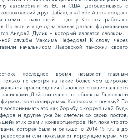
аину автомобили из ЕС и США, договариваясь с
 костюковский друг Цабак), а «Любе Авто» продает
тя схемы с налоговой — где у Костюка работают
в. Но есть и еще одна важная деталь: формальным
тся Андрей Дулик – который является свояком…
нной службы Максима Нефедова! К слову, через
тавили начальником Львовской таможни своего
остюка последнее время называют главным
 только не смотря на такие более чем широкие
 факультета правоведения Львовского национального
 запинками. Действительно, то обыск на Львовской
в фирмах, контролируемых Костюком – почему? По
т воспринимать это как борьбу с коррупцией. Будь
Нефедов и другие уже бы слетели со своих постов,
ышей» этих схем и конвертцентров. Нет, пока что это
ами, которая была и раньше: в 2014-15 г.г., а до
 правоохранители показывают коррупционерам, что