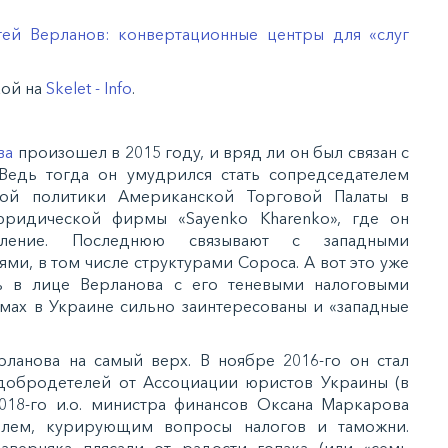
 Верланов: конвертационные центры для «слуг
кой на
Skelet - Info
.
ва
произошел в 2015 году, и вряд ли он был связан с
 Ведь тогда он умудрился стать сопредседателем
вой политики Американской Торговой Палаты в
юридической фирмы «Sayenko Kharenko», где он
авление. Последнюю связывают с западными
и, в том числе структурами Сороса. А вот это уже
сь в лице Верланова с его теневыми налоговыми
емах в Украине сильно заинтересованы и «западные
рланова на самый верх. В ноябре 2016-го он стал
 добродетелей от Ассоциации юристов Украины (в
2018-го и.о. министра финансов Оксана Маркарова
телем, курирующим вопросы налогов и таможни.