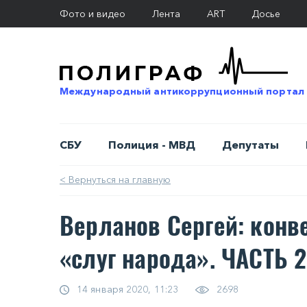
Фото и видео
Лента
ART
Досье
Международный антикоррупционный портал
СБУ
Полиция - МВД
Депутаты
< Вернуться на главную
Верланов Сергей: кон
«слуг народа». ЧАСТЬ 2
14 января 2020, 11:23
2698