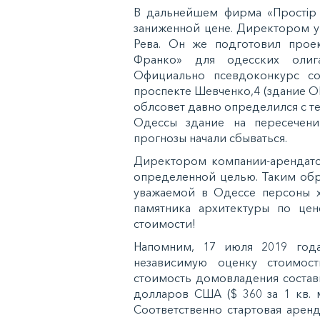
В дальнейшем фирма «Простір 
заниженной цене. Директором у
Рева. Он же подготовил проек
Франко» для одесских олиг
Официально псевдоконкурс со
проспекте Шевченко,4 (здание ОГ
облсовет давно определился с те
Одессы здание на пересечен
прогнозы начали сбываться.
Директором компании-арендатор
определенной целью. Таким обр
уважаемой в Одессе персоны х
памятника архитектуры по це
стоимости!
Напомним, 17 июля 2019 года
независимую оценку стоимост
стоимость домовладения составил
долларов США ($ 360 за 1 кв. 
Соответственно стартовая арендн