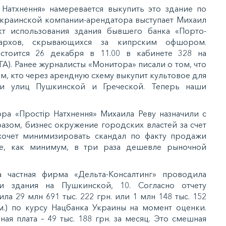
Натхнення» намеревается выкупить это здание по
краинской компании-арендатора выступает Михаил
т использования здания бывшего банка «Порто-
архов, скрывающихся за кипрским офшором.
стоится 26 декабря в 11.00 в кабинете 328 на
А). Ранее журналисты «Монитора» писали о том, что
м, кто через арендную схему выкупит культовое для
ии улиц Пушкинской и Греческой. Теперь наши
а «Простір Натхнення» Михаила Реву назначили с
азом, бизнес окружение городских властей за счет
очет минимизировать скандал по факту продажи
не, как минимум, в три раза дешевле рыночной
 частная фирма «Дельта-Консалтинг» проводила
и здания на Пушкинской, 10. Согласно отчету
а 29 млн 691 тыс. 222 грн. или 1 млн 148 тыс. 152
м.) по курсу Нацбанка Украины на момент оценки.
ая плата – 49 тыс. 188 грн. за месяц. Это смешная