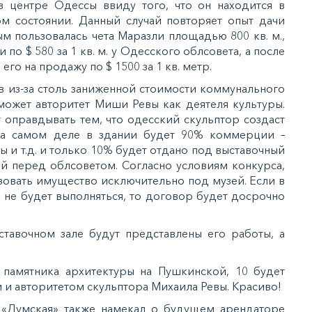
в центре Одессы ввиду того, что он находится в
м состоянии. Данный случай повторяет опыт дачи
м пользовалась чета Маразли площадью 800 кв. м.,
о $ 580 за 1 кв. м. у Одесского облсовета, а после
го на продажу по $ 1500 за 1 кв. метр.
в из-за столь заниженной стоимости коммунального
поможет авторитет Миши Ревы как деятеля культуры.
 оправдывать тем, что одесский скульптор создаст
На самом деле в здании будет 90% коммерции –
ы и т.д. и только 10% будет отдано под выставочный
ей перед облсоветом. Согласно условиям конкурса,
зовать имущество исключительно под музей. Если в
е не будет выполняться, то договор будет досрочно
тавочном зале будут представлены его работы, а
 памятника архитектуры на Пушкинской, 10 будет
и авторитетом скульптора Михаила Ревы. Красиво!
т «Думская» также намекал о будущем арендаторе