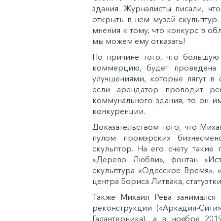
здания. Журналисты писали, чт
открыть в нем музей скульптур
мнения к тому, что конкурс в об
мы можем ему отказать!
По причине того, что большую
коммерцию, будет проведена 
улучшениями, которые лягут в 
если арендатор проводит р
коммунального здания, то он и
конкуренции.
Доказательством того, что Миха
пулом промэрских бизнесмен
скульптор. На его счету такие 
«Дерево Любви», фонтан «Ист
скульптура «Одесское Время», 
центра Бориса Литвака, статуэт
Также Михаил Рева занимался
реконструкции («Аркадия-Сити
Галантерника), а в ноябре 20