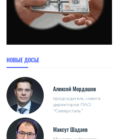
НОВЫЕ ДОСЬЕ
Алексей Мордашов
председатель совета
директоров ПАО
"Северсталь"
Максут Шадаев
Министр цифрового