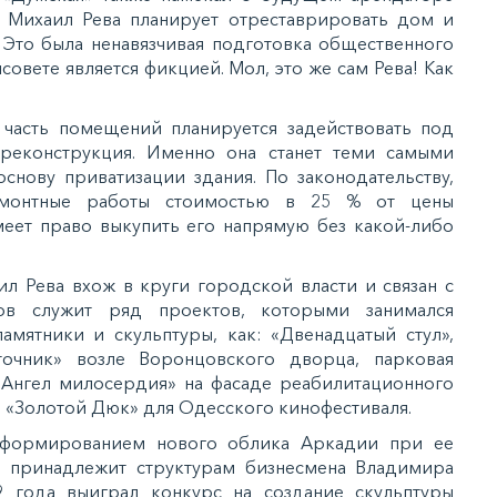
о Михаил Рева планирует отреставрировать дом и
. Это была ненавязчивая подготовка общественного
лсовете является фикцией. Мол, это же сам Рева! Как
 часть помещений планируется задействовать под
реконструкция. Именно она станет теми самыми
основу приватизации здания. По законодательству,
емонтные работы стоимостью в 25 % от цены
меет право выкупить его напрямую без какой-либо
ил Рева вхож в круги городской власти и связан с
ов служит ряд проектов, которыми занимался
памятники и скульптуры, как: «Двенадцатый стул»,
очник» возле Воронцовского дворца, парковая
«Ангел милосердия» на фасаде реабилитационного
ки «Золотой Дюк» для Одесского кинофестиваля.
 формированием нового облика Аркадии при ее
» принадлежит структурам бизнесмена Владимира
19 года выиграл конкурс на создание скульптуры