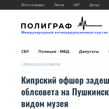
Фото и видео
Лента
ART
Досье
Международный антикоррупционный портал
СБУ
Полиция - МВД
Депутаты
< Вернуться на главную
Кипрский офшор задеш
облсовета на Пушкинск
видом музея