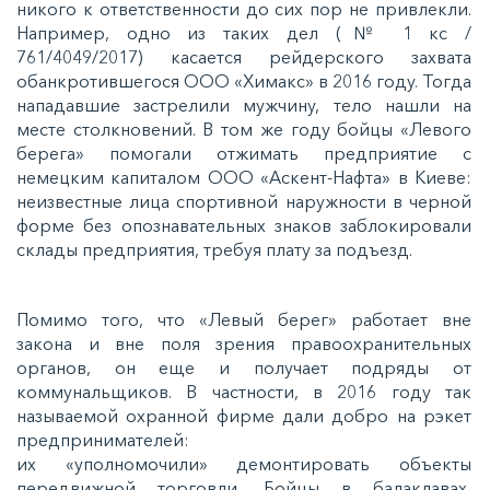
никого к ответственности до сих пор не привлекли.
Например, одно из таких дел (№ 1 кс /
761/4049/2017) касается рейдерского захвата
обанкротившегося ООО «Химакс» в 2016 году. Тогда
нападавшие застрелили мужчину, тело нашли на
месте столкновений. В том же году бойцы «Левого
берега» помогали отжимать предприятие с
немецким капиталом ООО «Аскент-Нафта» в Киеве:
неизвестные лица спортивной наружности в черной
форме без опознавательных знаков заблокировали
склады предприятия, требуя плату за подъезд.
Помимо того, что «Левый берег» работает вне
закона и вне поля зрения правоохранительных
органов, он еще и получает подряды от
коммунальщиков. В частности, в 2016 году так
называемой охранной фирме дали добро на рэкет
предпринимателей:
их «уполномочили» демонтировать объекты
передвижной торговли. Бойцы в балаклавах,