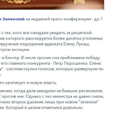
р Зеленский
на недавней пресс-конференции - до 1
 с тех, кого все ожидали увидеть за решеткой.
тив которого расследуется более десятка уголовных
 вручения подозрения адвоката Елену Лукаш,
стром юстиции.
 и блогер. В числе прочих она приближала победу
 его главного конкурента - Петр Порошенко. Елена
а" - система скупки голосов, которую развернули по
а.
то критикует и новую власть.
менам, когда дела заводили на бывших регионалов,
С против них. Однако с экс-министра их давно сняли,
олучило второе дыхание лишь при новом "зеленом"
ке. Который в целом отметился довольно