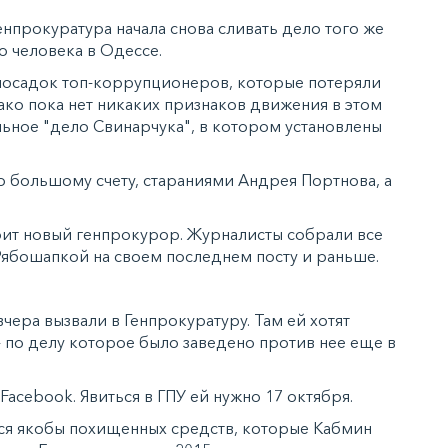
нпрокуратура начала снова сливать дело того же
о человека в Одессе.
посадок топ-коррупционеров, которые потеряли
ако пока нет никаких признаков движения в этом
льное "дело Свинарчука", в котором установлены
о большому счету, стараниями Андрея Портнова, а
тоит новый генпрокурор. Журналисты собрали все
 Рябошапкой на своем последнем посту и раньше.
ера вызвали в Генпрокуратуру. Там ей хотят
- по делу которое было заведено против нее еще в
acebook. Явиться в ГПУ ей нужно 17 октября.
тся якобы похищенных средств, которые Кабмин