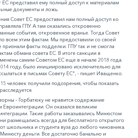
т ЕС представил ему полный доступ к материалам
льные документы и ложь.
ния Совет ЕС предоставил нам полный доступ ко
равляла ГПУ. А там оказались откровенно
нные события, откровенное вранье. Тогда Совет
по всем этим фактам. Мы предоставили со своей
 признали факты подделки. ГПУ так и не смогла
там обмана совета ЕС. В итоге санкции в
енены самим Советом ЕС еще в начале 2018 года.
 2014 году, было инициировано исключительно для
 ссылаться в письмах Совету ЕС", - пишет Иващенко.
ы 15 человек получили подозрения, чтобы показать
 расследуется.
орны – Горбатюку не нравится содержание
м Евроинтеграции. Он оказался великим
интеграции. Такие работы заказывались Минюстом
Они размещались всегда для бесплатного открытого
 от школьника и студента вуза до любого чиновника.
Минюсту деньги. Все достаточно банально и