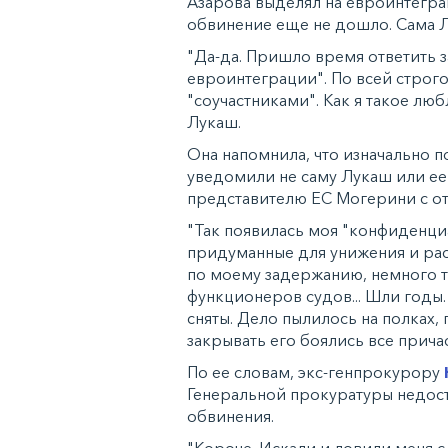
Азарова выделял на евроинтеграц
обвинение еще не дошло. Сама 
"Да-да. Пришло время ответить 
евроинтеграции". По всей строго
"соучастниками". Как я такое люб
Лукаш.
Она напомнила, что изначально п
уведомили не саму Лукаш или ее
представителю ЕС Могерини с о
"Так появилась моя "конфиденциа
придуманные для унижения и рас
по моему задержанию, немного тю
функционеров судов... Шли годы
сняты. Дело пылилось на полках, п
закрывать его боялись все причас
По ее словам, экс-генпрокурору
Генеральной прокуратуры недост
обвинения.
"Короче. Искали и ловили меня 