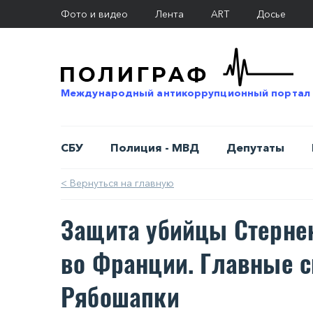
Фото и видео
Лента
ART
Досье
Международный антикоррупционный портал
СБУ
Полиция - МВД
Депутаты
< Вернуться на главную
Защита убийцы Стернен
во Франции. Главные 
Рябошапки