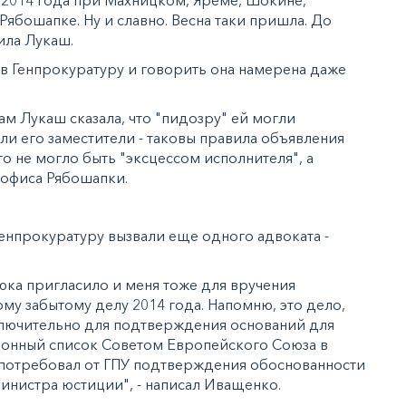
Рябошапке. Ну и славно. Весна таки пришла. До
вила Лукаш.
я в Генпрокуратуру и говорить она намерена даже
м Лукаш сказала, что "пидозру" ей могли
ли его заместители - таковы правила объявления
то не могло быть "эксцессом исполнителя", а
 офиса Рябошапки.
Генпрокуратуру вызвали еще одного адвоката -
юка пригласило и меня тоже для вручения
му забытому делу 2014 года. Напомню, это дело,
ключительно для подтверждения оснований для
ионный список Советом Европейского Союза в
С потребовал от ГПУ подтверждения обоснованности
инистра юстиции", - написал Иващенко.