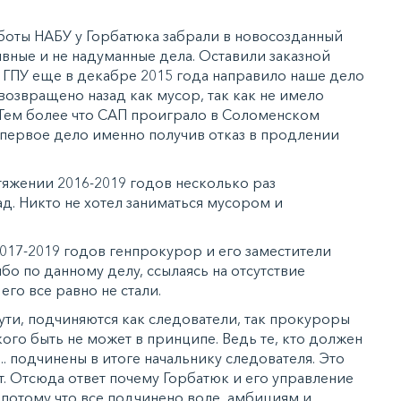
аботы НАБУ у Горбатюка забрали в новосозданный
вные и не надуманные дела. Оставили заказной
. ГПУ еще в декабре 2015 года направило наше дело
 возвращено назад как мусор, так как не имело
 Тем более что САП проиграло в Соломенском
 первое дело именно получив отказ в продлении
тяжении 2016-2019 годов несколько раз
ад. Никто не хотел заниматься мусором и
2017-2019 годов генпрокурор и его заместители
бо по данному делу, ссылаясь на отсутствие
его все равно не стали.
сути, подчиняются как следователи, так прокуроры
кого быть не может в принципе. Ведь те, кто должен
 подчинены в итоге начальнику следователя. Это
т. Отсюда ответ почему Горбатюк и его управление
– потому что все подчинено воле, амбициям и