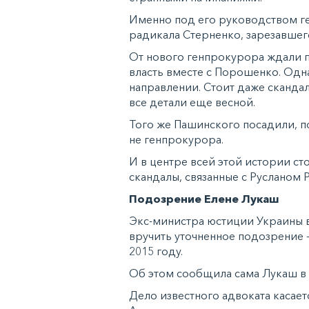
Именно под его руководством ге
радикала Стерненко, зарезавшег
От нового генпрокурора ждали 
власть вместе с Порошенко. Одн
направлении. Стоит даже сканда
все детали еще весной.
Того же Пашинского посадили, п
не генпрокурора.
И в центре всей этой истории с
скандалы, связанные с Русланом
Подозрение Елене Лукаш
Экс-министра юстиции Украины вч
вручить уточненное подозрение 
2015 году.
Об этом сообщила сама Лукаш в F
Дело известного адвоката касае