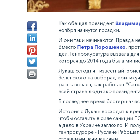
Как обещал президент
Владими
ноября начнутся посадки.
И они таки начинаются. Правда не
Вместо
Петра Порошенко
, про
дел, Генпрокуратура вызвала для
которая до 2014 года была мини
Лукаш сегодня - известный юрист
Зеленского на выборах, критикуя
рассказывала, как работает "Сетк
всей стране люди экс-президент
В последнее время блогерша час
История с Лукаш восходит к вре
чтобы оставить в силе санкции Е
а дело в Украине заглохло. И п
генпрокуроре - Руслане Рябошап
странными начинаниями.