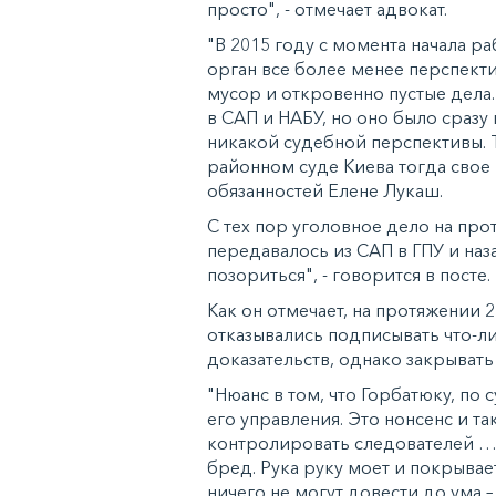
просто", - отмечает адвокат.
"В 2015 году с момента начала р
орган все более менее перспекти
мусор и откровенно пустые дела
в САП и НАБУ, но оно было сразу
никакой судебной перспективы.
районном суде Киева тогда свое
обязанностей Елене Лукаш.
С тех пор уголовное дело на про
передавалось из САП в ГПУ и наз
позориться", - говорится в посте.
Как он отмечает, на протяжении 
отказывались подписывать что-ли
доказательств, однако закрывать 
"Нюанс в том, что Горбатюку, по 
его управления. Это нонсенс и та
контролировать следователей …..
бред. Рука руку моет и покрывае
ничего не могут довести до ума 