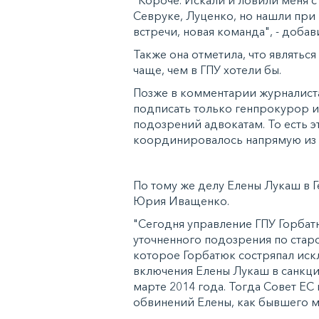
Севруке, Луценко, но нашли при 
встречи, новая команда", - доба
Также она отметила, что являтьс
чаще, чем в ГПУ хотели бы.
Позже в комментарии журналиста
подписать только генпрокурор и
подозрений адвокатам. То есть э
координировалось напрямую из
По тому же делу Елены Лукаш в 
Юрия Иващенко.
"Сегодня управление ГПУ Горбат
уточненного подозрения по старо
которое Горбатюк состряпал ис
включения Елены Лукаш в санкц
марте 2014 года. Тогда Совет Е
обвинений Елены, как бывшего м