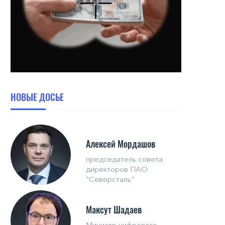
НОВЫЕ ДОСЬЕ
Алексей Мордашов
председатель совета
директоров ПАО
"Северсталь"
Максут Шадаев
Министр цифрового