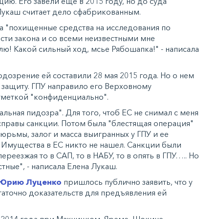
ию. Его завели еще в 2015 году, но до суда
Лукаш считает дело сфабрикованным.
за "похищенные средства на исследования по
сти закона и со всеми неизвестными мне
лю! Какой сильный ход, мсье Рябошапка!" - написала
одозрение ей составили 28 мая 2015 года. Но о нем
 защиту. ГПУ направило его Верховному
тметкой "конфиденциально".
льная пидозра". Для того, чтоб ЕС не снимал с меня
правы санкции. Потом была "блестящая операция"
рьмы, залог и масса выигранных у ГПУ и ее
. Имущества в ЕС никто не нашел. Санкции были
ереезжая то в САП, то в НАБУ, то в опять в ГПУ….. Но
тные", - написала Елена Лукаш.
Юрию Луценко
пришлось публично заявить, что у
аточно доказательств для предъявления ей
с 2014 года при Махницком, Яреме, Шокине,