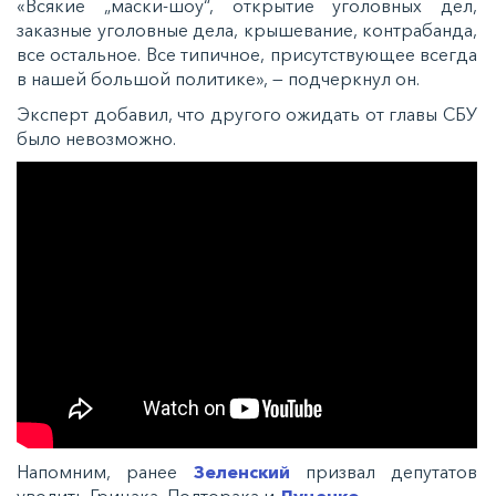
«Всякие „маски-шоу“, открытие уголовных дел,
заказные уголовные дела, крышевание, контрабанда,
все остальное. Все типичное, присутствующее всегда
в нашей большой политике», — подчеркнул он.
Эксперт добавил, что другого ожидать от главы СБУ
было невозможно.
Напомним, ранее
Зеленский
призвал депутатов
уволить Грицака, Полторака и
Луценко
.