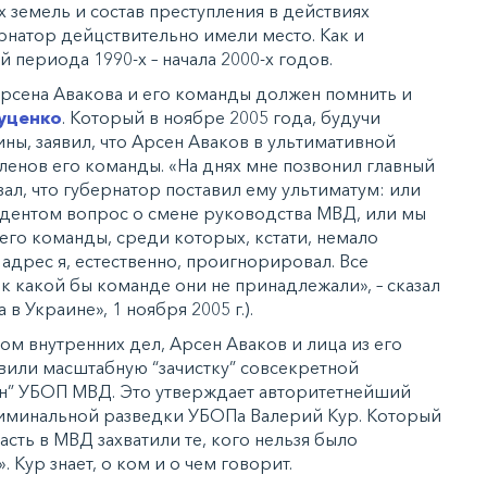
 земель и состав преступления в действиях
рнатор дейцствительно имели место. Как и
 периода 1990-х – начала 2000-х годов.
Арсена Авакова и его команды должен помнить и
уценко
. Который в ноябре 2005 года, будучи
ны, заявил, что Арсен Аваков в ультимативной
ленов его команды. «На днях мне позвонил главный
л, что губернатор поставил ему ультиматум: или
идентом вопрос о смене руководства МВД, или мы
его команды, среди которых, кстати, немало
адрес я, естественно, проигнорировал. Все
к какой бы команде они не принадлежали», – сказал
 Украине», 1 ноября 2005 г.).
ом внутренних дел, Арсен Аваков и лица из его
или масштабную “зачистку” совсекретной
” УБОП МВД. Это утверждает авторитетнейший
криминальной разведки УБОПа Валерий Кур. Который
асть в МВД захватили те, кого нельзя было
 Кур знает, о ком и о чем говорит.