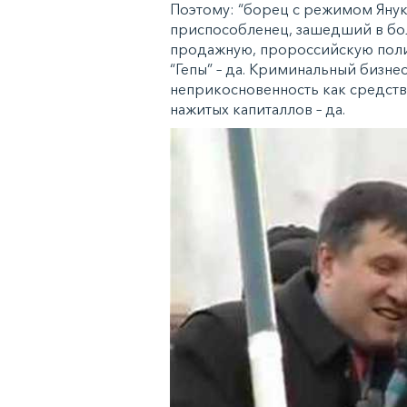
Поэтому: “борец с режимом Янук
приспособленец, зашедший в бо
продажную, пророссийскую полит
“Гепы” – да. Криминальный бизн
неприкосновенность как средст
нажитых капиталлов – да.