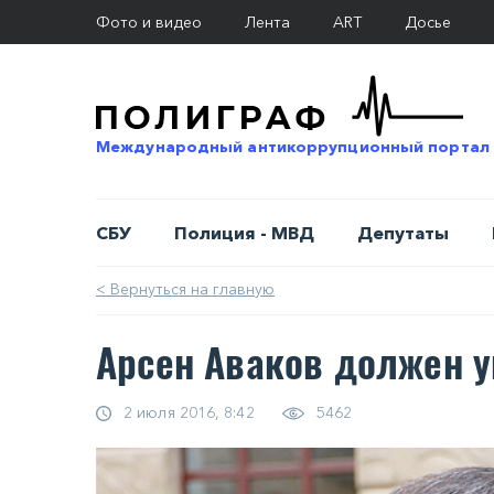
Фото и видео
Лента
ART
Досье
Международный антикоррупционный портал
СБУ
Полиция - МВД
Депутаты
< Вернуться на главную
Арсен Аваков должен уй
2 июля 2016, 8:42
5462