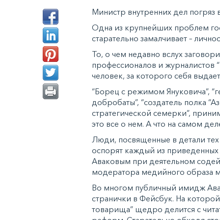
Министр внутренних дел погряз 
Одна из крупнейших проблем гос
старательно замалчивает – лично
То, о чем недавно вслух заговор
профессионалов и журналистов “в
человек, за которого себя выдает
“Борец с режимом Януковича”, “
добробаты”, “создатель полка “А
стратегической семерки”, прини
это все о нем. А что на самом дел
Люди, посвященные в детали тех 
оспорят каждый из приведенных 
Аваковым при деятельном содейс
модератора медийного образа м
Во многом публичный имидж Ав
странички в Фейсбук. На которой
товарища” щедро делится с чита
реформ. Старательно обходя ст