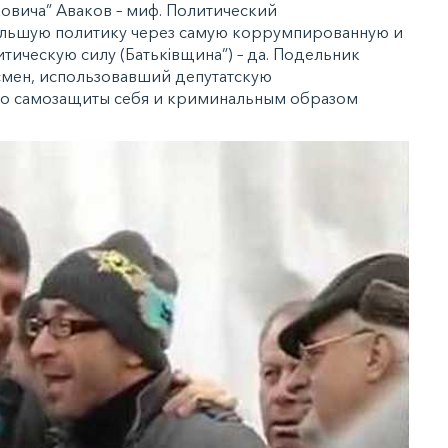
овича” Аваков – миф. Политический
льшую политику через самую коррумпированную и
ическую силу (Батьківщина”) – да. Подельник
есмен, использовавший депутатскую
во самозащиты себя и криминальным образом