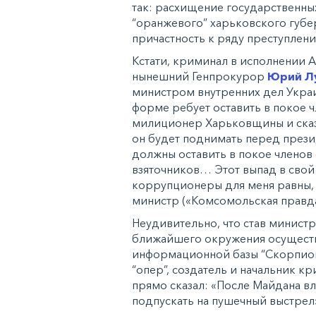
так: расхищение государственных
“оранжевого” харьковского губе
причастность к ряду преступлений
Кстати, криминал в исполнении 
нынешний Генпрокурор
Юрий Л
министром внутренних дел Украи
форме ребует оставить в покое ч
милиционер Харьковщины и сказа
он будет поднимать перед през
должны оставить в покое членов 
взяточников… Этот выпад в свой 
коррупционеры для меня равны, 
министр («Комсомольская правда в
Неудивительно, что став министр
ближайшего окружения осуществ
информационной базы “Скорпион
“опер”, создатель и начальник 
прямо сказал: «После Майдана вл
подпускать на пушечный выстрел».