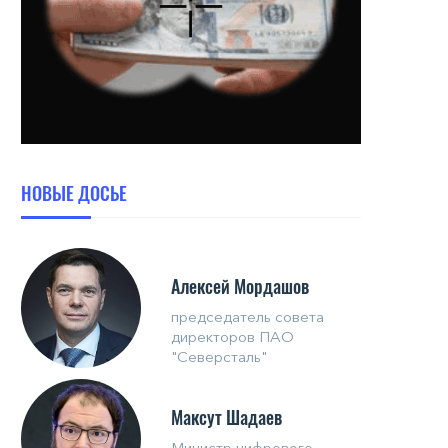
НОВЫЕ ДОСЬЕ
Алексей Мордашов
председатель совета
директоров ПАО
"Северсталь"
Максут Шадаев
Министр цифрового