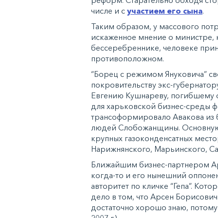
числе и с
участием его сына
.
Таким образом, у массового пот
искаженное мнение о министре, 
бессеребреннике, человеке принц
противоположном.
“Борец с режимом Януковича” св
покровительству экс-губернатор
Евгению Кушнареву, погибшему о
для харьковской бизнес-среды ф
трансоформировало Авакова из б
людей Слобожанщины. Основную 
крупных газоконденсатных место
Нарижнянского, Марьинского, Са
Ближайшим бизнес-партнером Арс
когда-то и его нынешний оппонен
авторитет по кличке “Гепа”. Кот
дело в том, что Арсен Борисович
достаточно хорошо знаю, потому 
2007 г.).