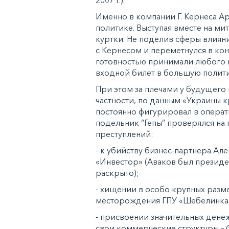
Именно в компании Г. Кернеса А
политике. Выступая вместе на мит
куртки. Не поделив сферы влияни
с Кернесом и переметнулся в кон
готовностью принимали любого н
входной билет в большую политик
При этом за плечами у будущег
частности, по данным «Украины к
постоянно фигурировал в операт
подельник “Гепы” проверялся на
преступлений:
- к убийству бизнес-партнера Ал
«Инвестор» (Аваков был президе
раскрыто);
- хищении в особо крупных разм
месторождения ГПУ «Шебелинка
- присвоении значительных дене
свои коммерческие структуры –