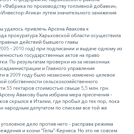
 «Фабрика по производству топливной добавки»,
Инвестор-Атика» путем значительного занижения
 удалось привлечь Арсена Авакова к
года прокуратура Харьковской области осуществила
правных действий бывшего главы
005 – 2010 год) при подписании и выдаче одному из
венностью государственных актов на право
тки. По результатам проверки из-за незаконных
осадминистрации и Главного управления
ти в 2009 году было незаконно изменено целевое
ной собственности сельскохозяйственного
и 55 гектаров стоимостью свыше 5,5 млн. грн.
рсену Авакову была избрана мера пресечения –
ов скрылся в Италии, где пробыл до тех пор, пока
ан народным депутатом по спискам все той же
 уголовное дело против него – расправа режима
беждения и козни “Гепы”-Кернеса. Но это не совсем