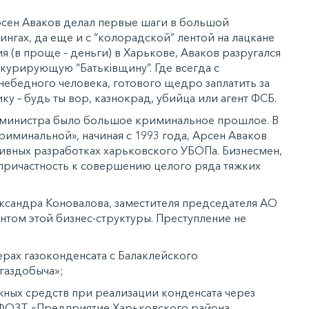
рсен Аваков делал первые шаги в большой
ингах, да еще и с “колорадской” лентой на лацкане
я (в проще – деньги) в Харькове, Аваков разругался
курирующую “Батьківщину”. Где всегда с
ебедного человека, готового щедро заплатить за
у – будь ты вор, казнокрад, убийца или агент ФСБ.
о министра было большое криминальное прошлое. В
риминальной», начиная с 1993 года, Арсен Аваков
ивных разработках харьковского УБОПа. Бизнесмен,
 причастность к совершению целого ряда тяжких
ександра Коновалова, заместителя председателя АО
нтом этой бизнес-структуры. Преступление не
ерах газоконденсата с Балаклейского
газдобыча»;
жных средств при реализации конденсата через
 ФОЗТ «Предприятие Харьковского района