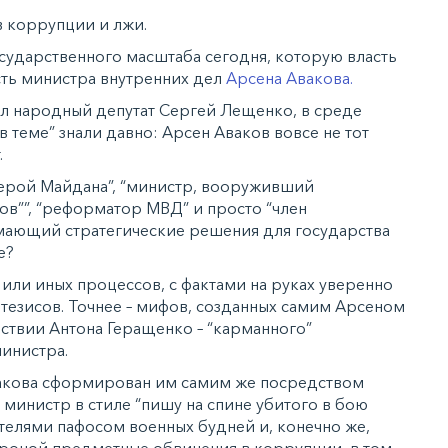
в коррупции и лжи.
ударственного масштаба сегодня, которую власть
сть министра внутренних дел
Арсена Авакова.
ил народный депутат Сергей Лещенко, в среде
 теме” знали давно: Арсен Аваков вовсе не тот
.
герой Майдана”, “министр, вооруживший
зов””, “реформатор МВД” и просто “член
мающий стратегические решения для государства
е?
или иных процессов, с фактами на руках уверенно
тезисов. Точнее – мифов, созданных самим Арсеном
твии Антона Геращенко – “карманного”
инистра.
акова сформирован им самим же посредством
 министр в стиле “пишу на спине убитого в бою
телями пафосом военных будней и, конечно же,
ороной предметные обвинения в коррупции, в том