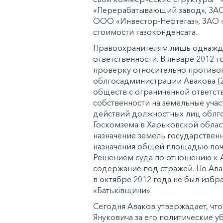
«Перерабатывающий завод», ЗАО
ООО «Инвестор-Нефтегаз», ЗАО «
стоимости газоконденсата.
Правоохранителям лишь однажды
ответственности. В январе 2012 
проверку относительно противо
облгосадминистрации Авакова (2
обществ с ограниченной ответст
собственности на земельные учас
действий должностных лиц облг
Госкомзема в Харьковской облас
назначение земель государствен
назначения общей площадью почт
Решением суда по отношению к А
содержание под стражей. Но Авак
в октябре 2012 года не был избр
«Батьківщини».
Сегодня Аваков утвержадает, что
Януковича за его политические у