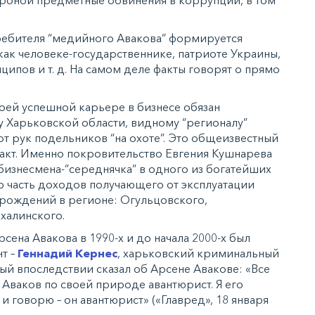
ребителя “медийного Авакова” формируется
как человеке-государственнике, патриоте Украины,
ипов и т. д. На самом деле факты говорят о прямо
оей успешной карьере в бизнесе обязан
у Харьковской области, видному “регионалу”
т рук подельников “на охоте”. Это общеизвестный
акт. Именно покровительство Евгения Кушнарева
изнесмена-”середнячка” в одного из богатейших
часть доходов получающего от эксплуатации
рождений в регионе: Огульцовского,
халинского.
ена Авакова в 1990-х и до начала 2000-х был
т –
Геннадий Кернес
, харьковский криминальный
орый впоследствии сказал об Арсене Авакове: «Все
 Аваков по своей природе авантюрист. Я его
и говорю – он авантюрист» («Главред», 18 января