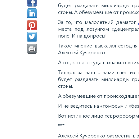
будет раздавать миллиарды гр
стоны. А обезумевшие от происх
За то, что малолетний демагог
места под лозунгом «децентра
попе. И на допросы!
Такое мнение высказал сегодн
Алексей Кучеренко.
А тот, кто его туда назначил сво
Теперь за наш с вами счёт из 
будет раздавать миллиарды гр
стоны.
А обезумевшие от происходящего
И не ведитесь на «томосы» и «бе
Вот истинное лицо «еврореформ
***
Алексей Кучеренко разместил в э