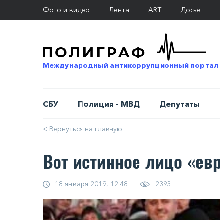
Фото и видео
Лента
ART
Досье
Международный антикоррупционный портал
СБУ
Полиция - МВД
Депутаты
< Вернуться на главную
Вот истинное лицо «ев
18 января 2019, 12:48
2393