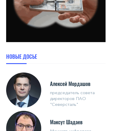
НОВЫЕ ДОСЬЕ
Алексей Мордашов
председатель совета
директоров ПАО
"Северсталь"
Максут Шадаев
Министр цифрового