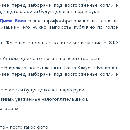
ивен перед выборами под восторженные сопли и
одящего старики будут целовать царю руки.
Дима Вовк
отдал тарифообразование на тепло на
лизации», его нужно выпороть публично по голой
я в ФБ оппозиционный политик и экс-министр ЖКХ
им Указом, должен отвечать по всей строгости.
госбюджета новоявленный Санта-Клаус с Банковой
ивен перед выборами под восторженные сопли и
 старики будут целовать царю руки.
звизы», уважаемые налогоплательщики.
аторов»!
том посте такое фото: