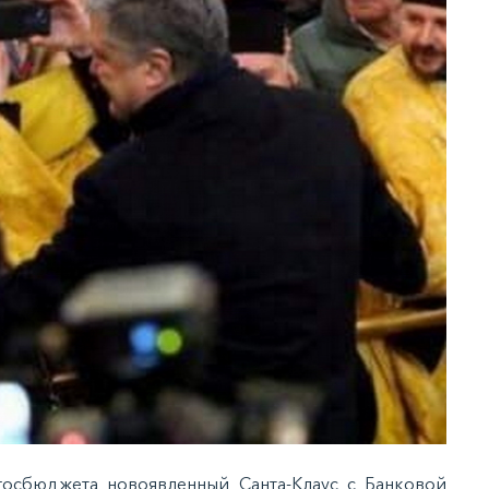
госбюджета новоявленный Санта-Клаус с Банковой