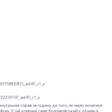
внутрішніх справ за годину до того, як мало початися
фти». У цій компанії саме Коломойський є одним із