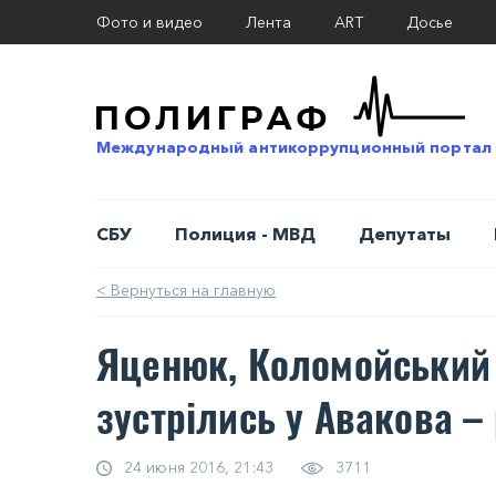
Фото и видео
Лента
ART
Досье
Международный антикоррупционный портал
СБУ
Полиция - МВД
Депутаты
< Вернуться на главную
Яценюк, Коломойський 
зустрілись у Авакова –
24 июня 2016, 21:43
3711