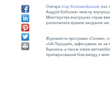
Олігарх
Ігор Коломойський
, екс
Андрій Коболєв і міністр внутріш
Міністерства внутрішніх справ вве
розпочатися зірване засідання на
Журналісти програми «Схеми», сп
«UA:Перший», зафіксували, як на 
Яценюка, а також зняли автомобі
припаркований біля виїзду з мініс