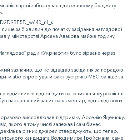
компанія наразі заборгувала державному бюджету
ь.
лише за 5 хвилин до початку засідання наглядової
ав у міністерстві Арсена Авакова майже годину,
Наглядової ради «Укрнафти» було зірване через
ий зазначив, що не відвідав засідання за порадою
дити або спростувати факт зустрічі в МВС раніше за
в відмовився відповідати на запитання журналістів і
ув направлений запит на коментар, відповіді поки
оразово висловлював підтримку Арсенію Яценюку,
від якого в тому числі залежав і сам бізнес
декілька різних джерел стверджують, що тепер,
ентського кандидата Володимира Гройсмана, саме