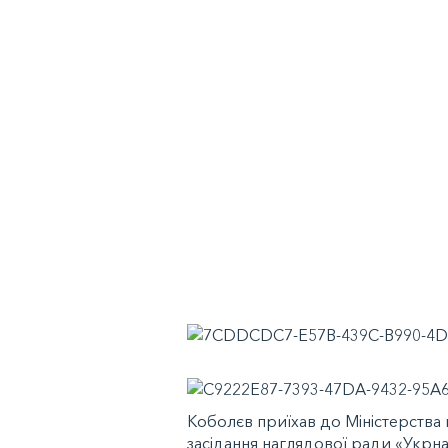
Коболєв приїхав до Міністерства 
засідання наглядової ради «Укрна