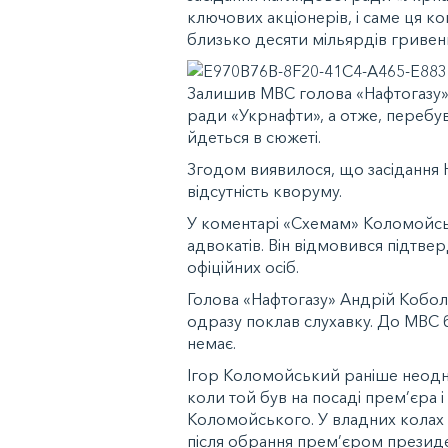
ключових акціонерів, і саме ця 
близько десяти мільярдів гривен
Залишив МВС голова «Нафтогазу» 
ради «Укрнафти», а отже, перебув
йдеться в сюжеті.
Згодом виявилося, що засідання 
відсутність кворуму.
У коментарі «Схемам» Коломойськ
адвокатів. Він відмовився підтвер
офіційних осіб.
Голова «Нафтогазу» Андрій Коболє
одразу поклав слухавку. До МВС б
немає.
Ігор Коломойський раніше неодн
коли той був на посаді прем’єра і 
Коломойського. У владних колах 
після обрання прем’єром презид