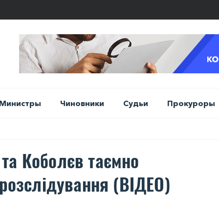
Министры
Чиновники
Судьи
Прокуроры
та Коболєв таємно
 розслідування (ВІДЕО)