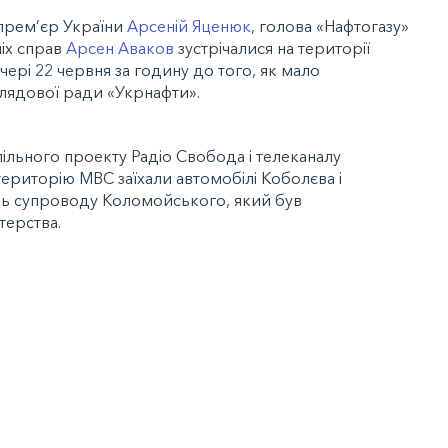
-прем’єр України
Арсеній Яценюк
, голова «Нафтогазу»
ніх справ
Арсен Аваков
зустрічалися на території
чері 22 червня за годину до того, як мало
глядової ради «Укрнафти».
ільного проекту Радіо Свобода і телеканалу
територію МВС заїхали автомобілі Коболєва і
ль супроводу Коломойського, який був
терства.