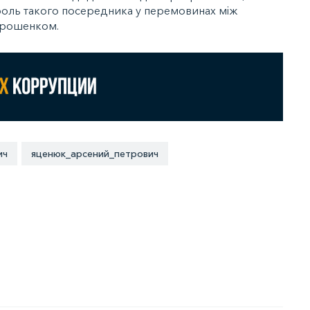
оль такого посередника у перемовинах між
орошенком.
ич
яценюк_арсений_петрович