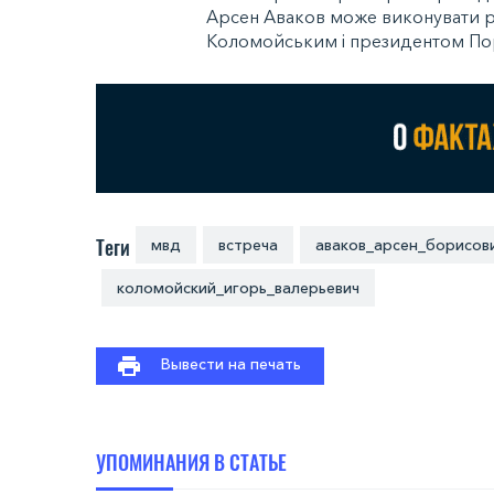
Арсен Аваков може виконувати р
Коломойським і президентом П
Теги
мвд
встреча
аваков_арсен_борисов
коломойский_игорь_валерьевич
Вывести на печать
УПОМИНАНИЯ В СТАТЬЕ