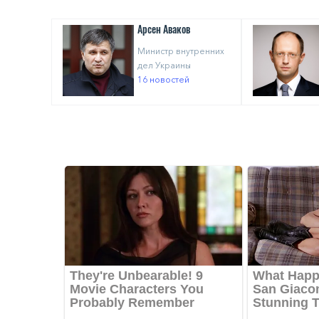
Арсен Аваков
Министр внутренних
дел Украины
16 новостей