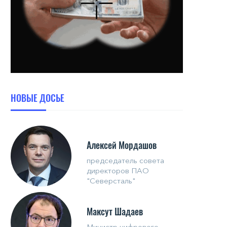
НОВЫЕ ДОСЬЕ
Алексей Мордашов
председатель совета
директоров ПАО
"Северсталь"
Максут Шадаев
Министр цифрового