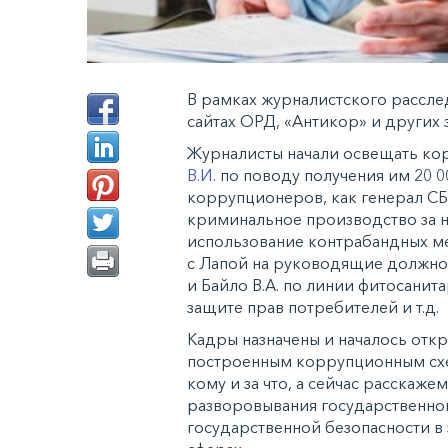
В рамках журналистского рассле
сайтах ОРД, «Антикор» и других за
Журналисты начали освещать ко
В.И
. по поводу получения им 20 0
коррупционеров, как генерал С
криминальное производство за н
использование контрабандных ме
с Лапой на руководящие должнос
и Байло В.А. по линии фитосанит
защите прав потребителей и т.д.
Кадры назначены и началось отк
построенным коррупционным схе
кому и за что, а сейчас расскаж
разворовывания государственног
государственной безопасности 