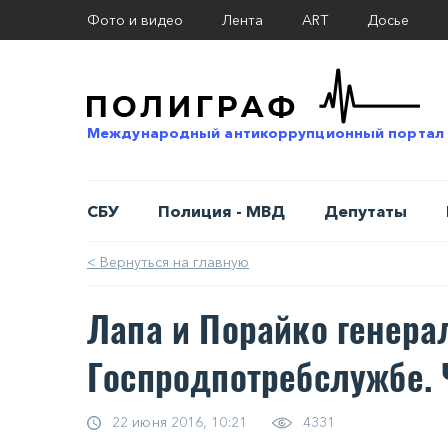
Фото и видео
Лента
ART
Досье
Международный антикоррупционный портал
СБУ
Полиция - МВД
Депутаты
< Вернуться на главную
Лапа и Порайко генера
Госпродпотребслужбе. 
22 июня 2016, 10:21
4331