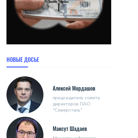
НОВЫЕ ДОСЬЕ
Алексей Мордашов
председатель совета
директоров ПАО
"Северсталь"
Максут Шадаев
Министр цифрового