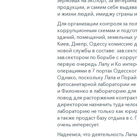
зерновых на экспорт, за ветери
продукции, и самим себе выдава
и жизни людей, имиджу страны и
Для организации контроля за по
коррупционным схемам и подгото
зданий, помещений, земельных у
Киев, Днепр, Одессу комиссию 
новой службы в составе: зав.сек
зав.сектором по борьбе с корру
первую очередь Лапу и Ко интер
операциями в 7 портах Одесског
Однако, поскольку Лапа и Порай
фитосанитарной лаборатории не и
и Филоненко в лабораторию для 
повод для расторжения контракт
директором назначить туда чело
лабораторию не только как юрид
а также продаст базу отдыха в с. 
очень интересует.
Надеемся, что деятельность Лапы