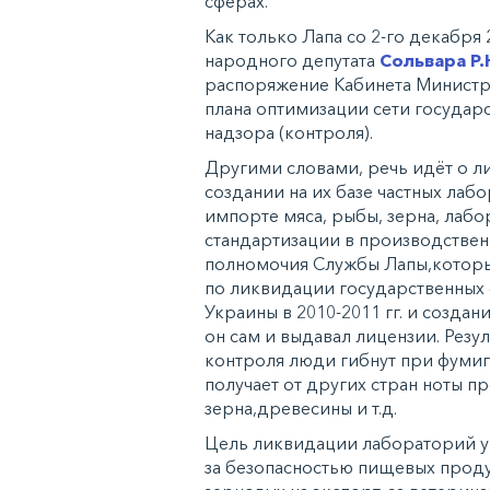
сферах.
Как только Лапа со 2-го декабря 
народного депутата
Сольвара Р.
распоряжение Кабинета Министро
плана оптимизации сети государ
надзора (контроля).
Другими словами, речь идёт о л
создании на их базе частных лаб
импорте мяса, рыбы, зерна, лаб
стандартизации в производственн
полномочия Службы Лапы,котор
по ликвидации государственных 
Украины в 2010-2011 гг. и созда
он сам и выдавал лицензии. Резул
контроля люди гибнут при фумиг
получает от других стран ноты п
зерна,древесины и т.д.
Цель ликвидации лабораторий у 
за безопасностью пищевых проду