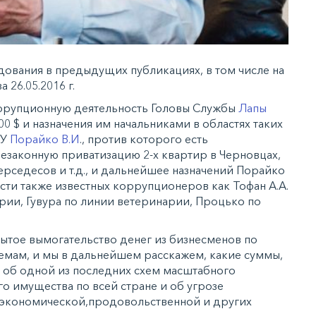
дования в предыдущих публикациях, в том числе на
 26.05.2016 г.
ррупционную деятельность Головы Службы
Лапы
00 $ и назначения им начальниками в областях таких
БУ
Порайко В.И
., против которого есть
езаконную приватизацию 2-х квартир в Черновцах,
рседесов и т.д., и дальнейшее назначений Порайко
ти также известных коррупционеров как Тофан А.А.
арии, Гувура по линии ветеринарии, Процько по
рытое вымогательство денег из бизнесменов по
мам, и мы в дальнейшем расскажем, какие суммы,
ем об одной из последних схем масштабного
о имущества по всей стране и об угрозе
в экономической,продовольственной и других