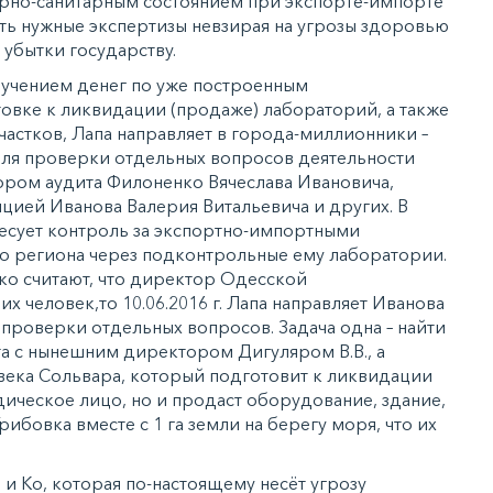
нарно-санитарным состоянием при экспорте-импорте
ть нужные экспертизы невзирая на угрозы здоровью
 убытки государству.
лучением денег по уже построенным
вке к ликвидации (продаже) лабораторий, а также
частков, Лапа направляет в города-миллионники –
для проверки отдельных вопросов деятельности
тором аудита Филоненко Вячеслава Ивановича,
пцией Иванова Валерия Витальевича и других. В
есует контроль за экспортно-импортными
о региона через подконтрольные ему лаборатории.
ко считают, что директор Одесской
х человек,то 10.06.2016 г. Лапа направляет Иванова
проверки отдельных вопросов. Задача одна – найти
а с нынешним директором Дигуляром В.В., а
века Сольвара, который подготовит к ликвидации
ическое лицо, но и продаст оборудование, здание,
Грибовка вместе с 1 га земли на берегу моря, что их
 и Ко, которая по-настоящему несёт угрозу