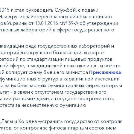
2015 г. стал руководить Службой, с подачи
Н
. и других заинтересованных лиц было принято
в Украины от 13.01.2016 г.№ 59-А об утверждении
ственных лабораторий в сфере государственного
иквидации ряда государственных лабораторий и
ораторий для крупного бизнеса при экспорте-
ораторий по стандартизации пищевых продуктов,
ой сфере, в медицинской практике и т.д., и всё это
ый копирует схему бывшего министра
Присяжнюка
фумигационных структур в карантинной инспекции
нии на их базе частных фумигационных фирм, которым
ьтат – в связи с отсутствием государственного
ации разными ядами, а государство, кроме того,
ротеста за некачественную фумигацию
Лапы и Ко одна –устранить государство от контроля
ктов, от контроля за фитосанитарным состоянием