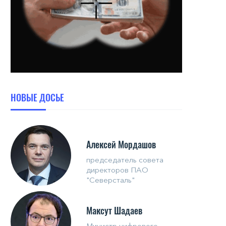
НОВЫЕ ДОСЬЕ
Алексей Мордашов
председатель совета
директоров ПАО
"Северсталь"
Максут Шадаев
Министр цифрового