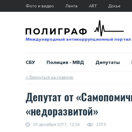
Фото и видео
Лента
ART
Досье
Международный антикоррупционный портал
СБУ
Полиция - МВД
Депутаты
< Вернуться на главную
Депутат от «Самопоми
«недоразвитой»
28 декабря 2017, 12:36
2259