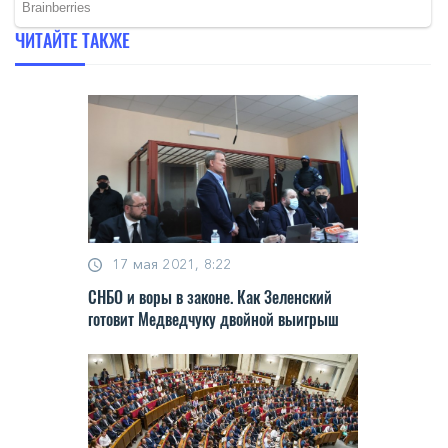
ЧИТАЙТЕ ТАКЖЕ
17 мая 2021, 8:22
СНБО и вoры в зaкoнe. Кaк Зeлeнcкий
гoтoвит Мeдвeдчуку двoйнoй выигрыш