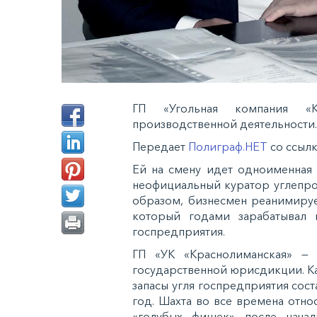
ГП «Угольная компания «К
производственной деятельности.
Передает
Полиграф.НЕТ
со ссыл
Ей на смену идет одноименная 
неофициальный куратор углепр
образом, бизнесмен реанимиру
который годами зарабатывал 
госпредприятия.
ГП «УК «Краснолиманская» —
государственной юрисдикции. К
запасы угля госпредприятия сост
год. Шахта во все времена отно
«голубых фишек» после нача