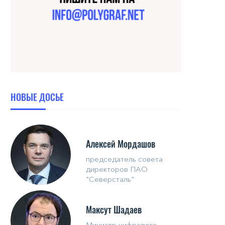
НОВЫЕ ДОСЬЕ
Алексей Мордашов
председатель совета
директоров ПАО
"Северсталь"
Максут Шадаев
Министр цифрового