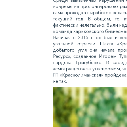
вовремя не пролонгировало раз
сама проходка выработок велась
текущий год. В общем, те, кт
фактически нелегально, были нед
команда харьковского бизнесмен
Начиная с 2015 г. он был изве
угольной отрасли. Шахта «Кра
добытого угля она начала пр
Ресурс», созданное Игорем Т
нардепа Тригубенко. В серед
«смотрящего» за углепромом, ч
ГП «Краснолиманская» пройдена.
не так.