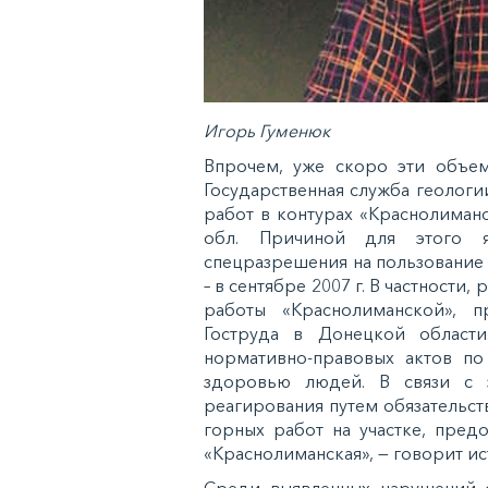
Игорь Гуменюк
Впрочем, уже скоро эти объемы
Государственная служба геолог
работ в контурах «Краснолиман
обл. Причиной для этого я
спецразрешения на пользование
– в сентябре 2007 г. В частност
работы «Краснолиманской», п
Гоструда в Донецкой област
нормативно-правовых актов по
здоровью людей. В связи с 
реагирования путем обязательс
горных работ на участке, пред
«Краснолиманская», — говорит ис
Среди выявленных нарушений о