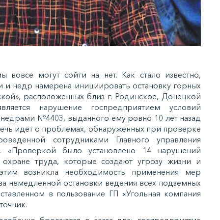
 вовсе могут сойти на нет. Как стало известно,
ии и недр намерена инициировать остановку горных
ской», расположенных близ г. Родинское, Донецкой
вляется нарушение госпредприятием условий
 недрами №4403, выданного ему ровно 10 лет назад
и, речь идет о проблемах, обнаруженных при проверке
роведенной сотрудниками Главного управления
и. «Проверкой было установлено 14 нарушений
 охране труда, которые создают угрозу жизни и
этим возникла необходимость применения мер
тва немедленной остановки ведения всех подземных
оставленном в пользование ГП «Угольная компания
точник.
собенно бросаются в глаза два: госпредприятие