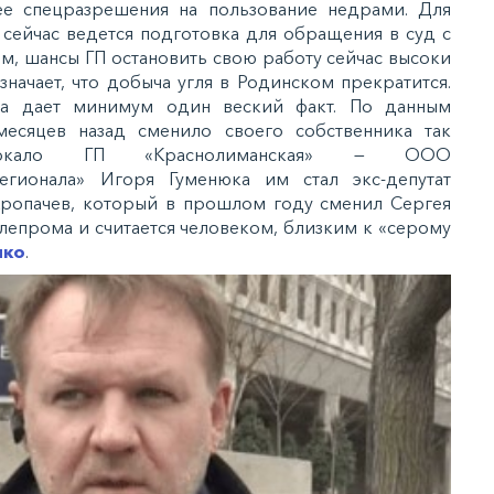
ее спецразрешения на пользование недрами. Для
 сейчас ведется подготовка для обращения в суд с
м, шансы ГП остановить свою работу сейчас высоки
значает, что добыча угля в Родинском прекратится.
за дает минимум один веский факт. По данным
месяцев назад сменило своего собственника так
-зеркало ГП «Краснолиманская» — ООО
егионала» Игоря Гуменюка им стал экс-депутат
Кропачев, который в прошлом году сменил Сергея
глепрома и считается человеком, близким к «серому
нко
.