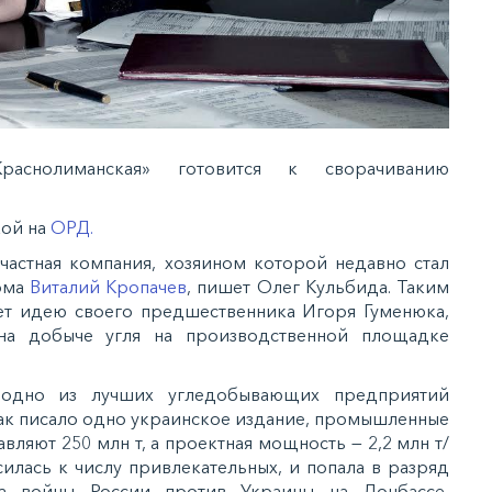
раснолиманская» готовится к сворачиванию
кой на
ОРД.
частная компания, хозяином которой недавно стал
ома
Виталий Кропачев
, пишет Олег Кульбида. Таким
ет идею своего предшественника Игоря Гуменюка,
на добыче угля на производственной площадке
 одно из лучших угледобывающих предприятий
ак писало одно украинское издание, промышленные
авляют 250 млн т, а проектная мощность — 2,2 млн т/
силась к числу привлекательных, и попала в разряд
ла войны России против Украины на Донбассе,