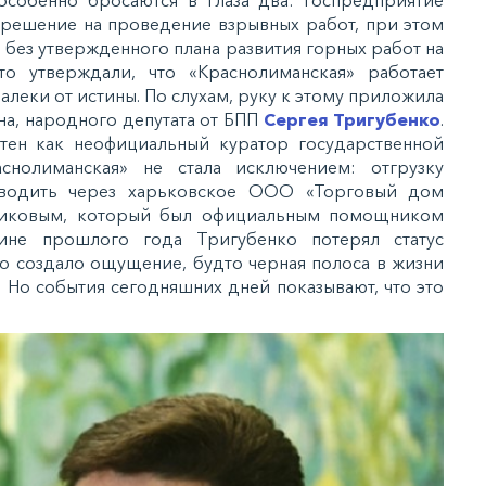
решение на проведение взрывных работ, при этом
 без утвержденного плана развития горных работ на
о утверждали, что «Краснолиманская» работает
алеки от истины. По слухам, руку к этому приложила
а, народного депутата от БПП
Сергея Тригубенко
.
стен как неофициальный куратор государственной
снолиманская» не стала исключением: отгрузку
оводить через харьковское ООО «Торговый дом
упиковым, который был официальным помощником
ине прошлого года Тригубенко потерял статус
то создало ощущение, будто черная полоса в жизни
 Но события сегодняшних дней показывают, что это