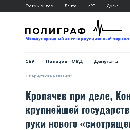
Фото и видео
Лента
ART
Досье
Международный антикоррупционный портал
СБУ
Полиция - МВД
Депутаты
< Вернуться на главную
Кропачев при деле, Ко
крупнейшей государств
руки нового «смотряще