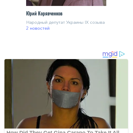
Юрий Корявченков
Народный депутат Украины IX созыва
2 новостей