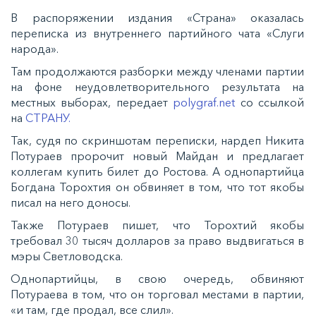
В распоряжении издания «Страна» оказалась
переписка из внутреннего партийного чата «Слуги
народа».
Там продолжаются разборки между членами партии
на фоне неудовлетворительного результата на
местных выборах, передает
polygraf.net
со ссылкой
на
СТРАНУ.
Так, судя по скриншотам переписки, нардеп Никита
Потураев пророчит новый Майдан и предлагает
коллегам купить билет до Ростова. А однопартийца
Богдана Торохтия он обвиняет в том, что тот якобы
писал на него доносы.
Также Потураев пишет, что Торохтий якобы
требовал 30 тысяч долларов за право выдвигаться в
мэры Светловодска.
Однопартийцы, в свою очередь, обвиняют
Потураева в том, что он торговал местами в партии,
«и там, где продал, все слил».