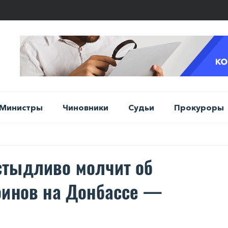
Министры
Чиновники
Судьи
Прокуроры
стыдливо молчит об
оинов на Донбассе —