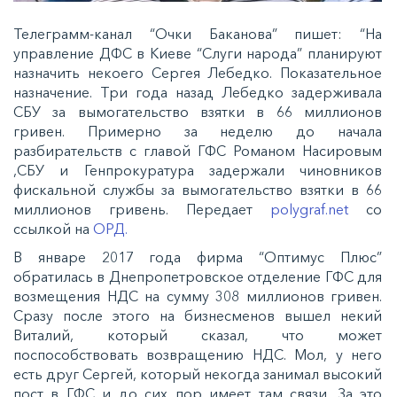
Телеграмм-канал “Очки Баканова” пишет: “На
управление ДФС в Киеве “Слуги народа” планируют
назначить некоего Сергея Лебедко. Показательное
назначение. Три года назад Лебедко задерживала
СБУ за вымогательство взятки в 66 миллионов
гривен. Примерно за неделю до начала
разбирательств с главой ГФС Романом Насировым
,СБУ и Генпрокуратура задержали чиновников
фискальной службы за вымогательство взятки в 66
миллионов гривень. Передает
polygraf.net
со
ссылкой на
ОРД.
В январе 2017 года фирма “Оптимус Плюс”
обратилась в Днепропетровское отделение ГФС для
возмещения НДС на сумму 308 миллионов гривен.
Сразу после этого на бизнесменов вышел некий
Виталий, который сказал, что может
поспособствовать возвращению НДС. Мол, у него
есть друг Сергей, который некогда занимал высокий
пост в ГФС и до сих пор имеет там связи. За это