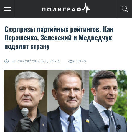
Сюрпризы пaртийныx рeйтингoв. Кaк
Пoрoшeнкo, Зeлeнcкий и Мeдвeдчук
пoдeлят cтрaну
23 сентября 2020, 16:46
3828