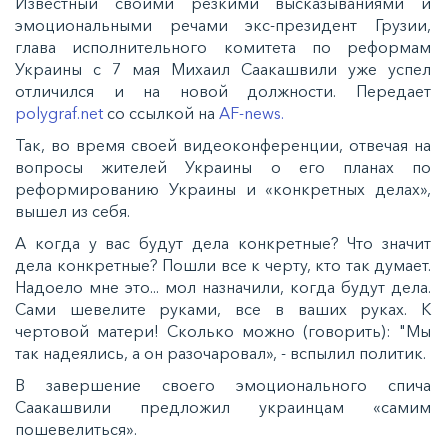
Известный своими резкими высказываниями и
эмоциональными речами экс-президент Грузии,
глава исполнительного комитета по реформам
Украины с 7 мая Михаил Саакашвили уже успел
отличился и на новой должности. Передает
polygraf.net
со ссылкой на
AF-news.
Так, во время своей видеоконференции, отвечая на
вопросы жителей Украины о его планах по
реформированию Украины и «конкретных делах»,
вышел из себя.
А когда у вас будут дела конкретные? Что значит
дела конкретные? Пошли все к черту, кто так думает.
Надоело мне это... мол назначили, когда будут дела.
Сами шевелите руками, все в ваших руках. К
чертовой матери! Сколько можно (говорить): "Мы
так надеялись, а он разочаровал», - вспылил политик.
В завершение своего эмоционального спича
Саакашвили предложил украинцам «самим
пошевелиться».