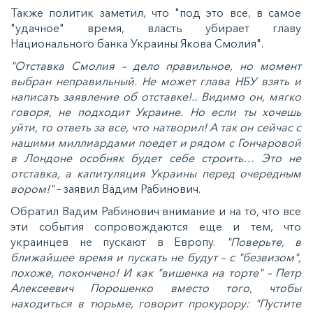
Также политик заметил, что "под это все, в самое
"удачное" время, власть убирает главу
Национального банка Украины Якова Смолия".
"Отставка Смолия – дело правильное, но момент
выбран неправильный. Не может глава НБУ взять и
написать заявление об отставке!.. Видимо он, мягко
говоря, не подходит Украине. Но если ты хочешь
уйти, то ответь за все, что натворил! А так он сейчас с
нашими миллиардами поедет и рядом с Гончаровой
в Лондоне особняк будет себе строить… Это не
отставка, а капитуляция Украины перед очередным
вором!"
– заявил Вадим Рабинович.
Обратил Вадим Рабинович внимание и на то, что все
эти события сопровождаются еще и тем, что
украинцев не пускают в Европу.
"Поверьте, в
ближайшее время и пускать не будут – с "безвизом",
похоже, покончено! И как "вишенка на торте" – Петр
Алексеевич Порошенко вместо того, чтобы
находиться в тюрьме, говорит прокурору: "Пустите