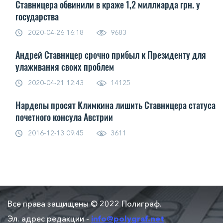
Ставницера обвинили в краже 1,2 миллиарда грн. у
государства
2020-04-26 16:18
9683
Андрей Ставницер срочно прибыл к Президенту для
улаживания своих проблем
2020-04-21 12:43
14125
Нардепы просят Климкина лишить Ставницера статуса
почетного консула Австрии
2016-12-13 09:45
3611
Все права защищены © 2022 Полиграф.
Эл. адрес редакции -
info@polygraf.net