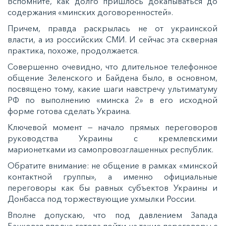
Вспомните, как долго пришлось докапываться до
содержания «минских договоренностей».
Причем, правда раскрылась не от украинской
власти, а из российских СМИ. И сейчас эта скверная
практика, похоже, продолжается.
Совершенно очевидно, что длительное телефонное
общение Зеленского и Байдена было, в основном,
посвящено тому, какие шаги навстречу ультиматуму
РФ
по выполнению «минска 2» в его исходной
форме готова сделать Украина.
Ключевой момент — начало прямых переговоров
руководства Украины с кремлевскими
марионетками из самопровозглашенных республик.
Обратите внимание: не общение в рамках «минской
контактной группы», а именно официальные
переговоры как бы равных субъектов Украины и
Донбасса под торжествующие ухмылки России.
Вполне допускаю, что под давлением Запада
Банковая вполне готова пойти на такие переговоры с