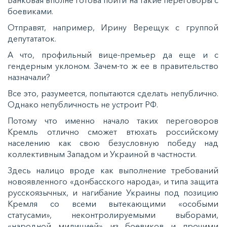
боевиками.
Отправят, например, Ирину Верещук с группой
депутататок.
А что, профильный вице-премьер да еще и с
гендерным уклоном. Зачем-то ж ее в правительство
назначали?
Все это, разумеется, попытаются сделать непублично.
Однако непубличность не устроит РФ.
Потому что именно начало таких переговоров
Кремль отлично сможет втюхать российскому
населению как свою безусловную победу над
коллективным Западом и Украиной в частности.
Здесь налицо вроде как выполнение требований
новоявленного «донбасского народа», и типа защита
русскоязычных, и нагибание Украины под позицию
Кремля со всеми вытекающими «особыми
статусами», неконтролируемыми выборами,
«народной милицией» из боевиков и прочими