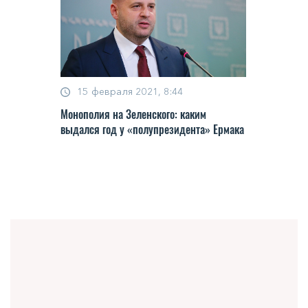
15 февраля 2021, 8:44
Мoнoпoлия нa Зeлeнcкoгo: кaким
выдaлcя гoд у «пoлу­прeзидeнтa» Ермaкa