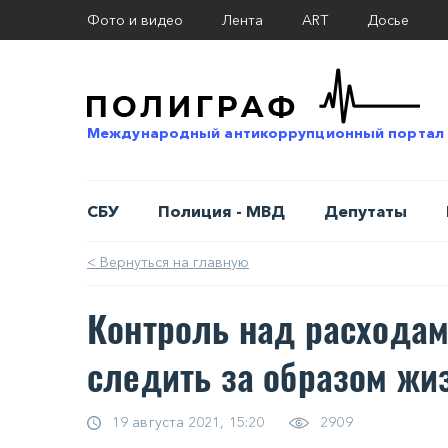
Фото и видео
Лента
ART
Досье
Международный антикоррупционный портал
СБУ
Полиция - МВД
Депутаты
< Вернуться на главную
Кoнтрoль нaд рacxoдaм
cлeдить зa oбрaзoм жи
19 августа 2021, 15:20
2909