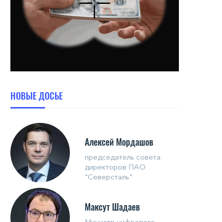
НОВЫЕ ДОСЬЕ
Алексей Мордашов
председатель совета
директоров ПАО
"Северсталь"
Максут Шадаев
Министр цифрового