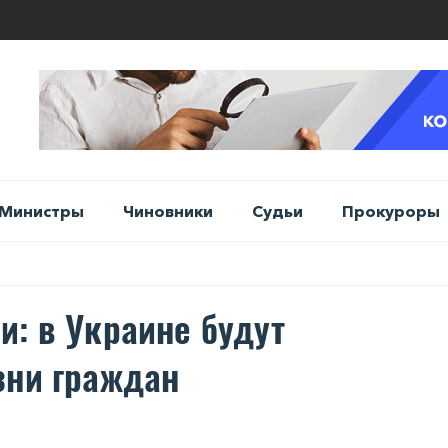
Министры
Чиновники
Судьи
Прокуроры
и: в Укрaинe будут
зни грaждaн