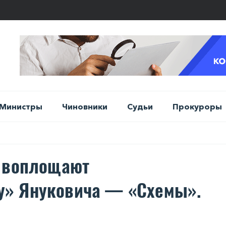
Министры
Чиновники
Судьи
Прокуроры
й воплощают
у» Януковича — «Схемы».