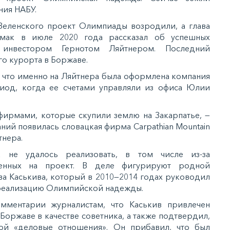
ния НАБУ.
Зеленского проект Олимпиады возродили, а глава
мак в июле 2020 года рассказал об успешных
 инвестором Гернотом Ляйтнером. Последний
о курорта в Боржаве.
 что именно на Ляйтнера была оформлена компания
период, когда ее счетами управляли из офиса Юлии
т фирмами, которые скупили землю на Закарпатье, —
ний появилась словацкая фирма Carpathian Mountain
тнера.
 не удалось реализовать, в том числе из-за
ленных на проект. В деле фигурируют родной
а Каськива, который в 2010—2014 годах руководил
а реализацию Олимпийской надежды.
мментарии журналистам, что Каськив привлечен
Боржаве в качестве советника, а также подтвердил,
ой «деловые отношения». Он прибавил, что был