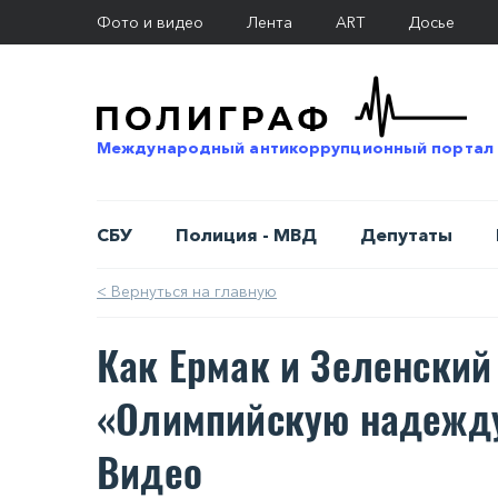
Фото и видео
Лента
ART
Досье
Международный антикоррупционный портал
СБУ
Полиция - МВД
Депутаты
< Вернуться на главную
Как Ермак и Зеленски
«Олимпийскую надежд
Видео