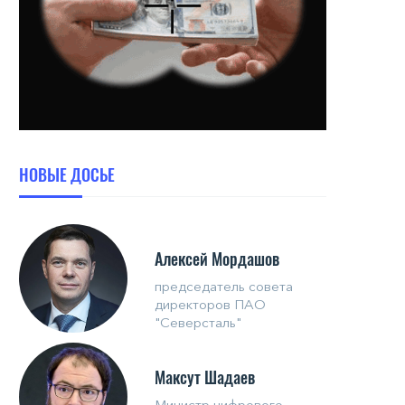
НОВЫЕ ДОСЬЕ
Алексей Мордашов
председатель совета
директоров ПАО
"Северсталь"
Максут Шадаев
Министр цифрового