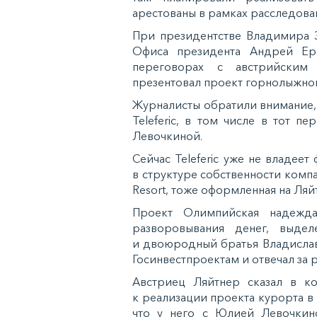
арестованы в рамках расследова
При президентстве Владимира 
Офиса президента Андрей Ер
переговорах с австрийским
презентовал проект горнолыжног
Журналисты обратили внимание,
Teleferic, в том числе в тот 
Левочкиной.
Сейчас Teleferic уже не владее
в структуре собственности компа
Resort, тоже оформленная на Ляй
Проект Олимпийская надежда
разворовывания денег, выде
и двоюродный братья Владислав
Госинвестпроектам и отвечал з
Австриец Ляйтнер сказал в ко
к реализации проекта курорта в 
что у него с Юлией Левочкин