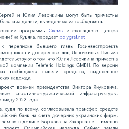
ергей и Юлия Левочкины могут быть причастны
области за деньги, выведенные из госбюджета.
довании программы
Схемы
и словацкого Центра
ени Яна Куцяка, передает
polygraf.net.
 к переписке бывшего главы Госинвестпроекта
помощников и доверенных лиц Левочкиных. Письма
видетельствуют о том, что Юлия Левочкина причастна
кой компании Teleferic Holdings GMBH. По версии
из госбюджета вывели средства, выделенные
ская надежда.
роект времен президентства Виктора Януковича,
ие спортивно-туристической инфраструктуры,
пиаду 2022 года.
, судя по всему, согласовывала трансфер средств
твийский банк на счета дочерних украинских фирм,
и землю в долине Боржава на Закарпатье — именно
ь проект Олимпийская надежда. Сейчас земли