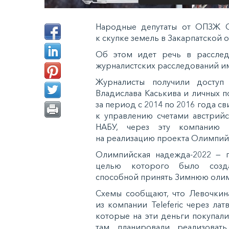
Народные депутаты от ОПЗЖ С
к скупке земель в Закарпатской 
Об этом идет речь в рассле
журналистских расследований им
Журналисты получили доступ
Владислава Каськива и личных 
за период с 2014 по 2016 года с
к управлению счетами австрийс
НАБУ, через эту компанию 
на реализацию проекта Олимпий
Олимпийская надежда-2022 — п
целью которого было создан
способной принять Зимнюю олим
Схемы сообщают, что Левочкина
из компании Teleferic через ла
которые на эти деньги покупал
там планировали реализоват