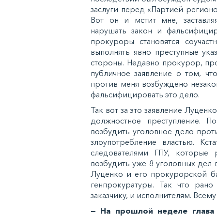
заслуги перед «Партией регионо
Вот он и мстит мне, заставл
нарушать закон и фальсифицир
прокуроры становятся соучастн
выполнять явно преступные ука
стороны. Недавно прокурор, пр
публичное заявление о том, чт
против меня возбуждено незако
фальсифицировать это дело.
Так вот за это заявление Луцен
должностное преступление. П
возбудить уголовное дело прот
злоупотребление властью. Кст
следователями ГПУ, которые 
возбудить уже 8 уголовных дел
Луценко и его прокурорской б
генпрокуратуры. Так что рано
заказчику, и исполнителям. Всему
— На прошлой неделе глава 