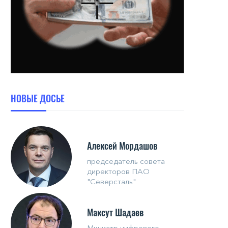
НОВЫЕ ДОСЬЕ
Алексей Мордашов
председатель совета
директоров ПАО
"Северсталь"
Максут Шадаев
Министр цифрового