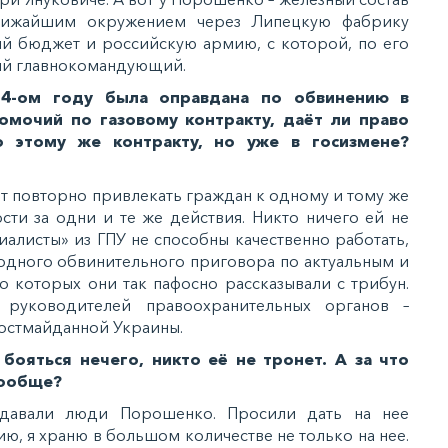
ближайшим окружением через Липецкую фабрику
й бюджет и российскую армию, с которой, по его
ный главнокомандующий.
14-ом году была оправдана по обвинению в
мочий по газовому контракту, даёт ли право
о этому же контракту, но уже в госизмене?
т повторно привлекать граждан к одному и тому же
сти за одни и те же действия. Никто ничего ей не
иалисты» из ГПУ не способны качественно работать,
 одного обвинительного приговора по актуальным и
о которых они так пафосно рассказывали с трибун.
 руководителей правоохранительных органов –
постмайданной Украины.
ояться нечего, никто её не тронет. А за что
вообще?
адавали люди Порошенко. Просили дать на нее
ю, я храню в большом количестве не только на нее.