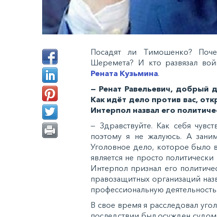
Посадят ли Тимошенко? Поче
Шеремета? И кто развязал вой
Рената Кузьмина
.
— Ренат Равельевич, добрый д
Как идёт дело против вас, от
Интерпол назвал его политич
— Здравствуйте. Как себя чувст
поэтому я не жалуюсь. А зани
Уголовное дело, которое было 
является не просто политически
Интерпол признал его политич
правозащитных организаций наз
профессиональную деятельность
В свое время я расследовал уго
последствии был осужден судом