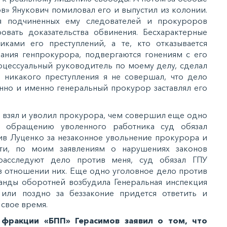
в» Янукович помиловал его и выпустил из колонии.
яя подчиненных ему следователей и прокуроров
овать доказательства обвинения. Бесхарактерные
иками его преступлений, а те, кто отказывается
зания генпрокурора, подвергаются гонениям с его
оцессуальный руководитель по моему делу, сделал
о никакого преступления я не совершал, что дело
нно и именно генеральный прокурор заставлял его
ко взял и уволил прокурора, чем совершил еще одно
о обращению уволенного работника суд обязал
ив Луценко за незаконное увольнение прокурора и
ати, по моим заявлениям о нарушениях законов
расследуют дело против меня, суд обязал ГПУ
 в отношении них. Еще одно уголовное дело против
анды оборотней возбудила Генеральная инспекция
 или поздно за беззаконие придется ответить и
 свое время.
фракции «БПП» Герасимов заявил о том, что