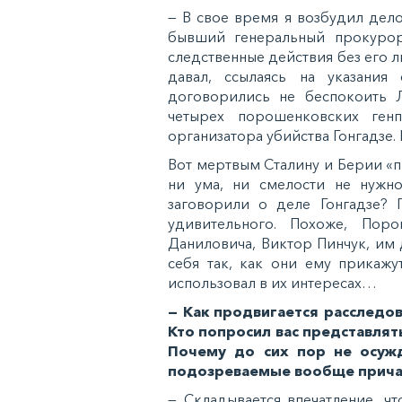
— В свое время я возбудил дело
бывший генеральный прокурор
следственные действия без его ли
давал, ссылаясь на указания 
договорились не беспокоить 
четырех порошенковских ген
организатора убийства Гонгадзе. 
Вот мертвым Сталину и Берии «пи
ни ума, ни смелости не нужно
заговорили о деле Гонгадзе? 
удивительного. Похоже, Пор
Даниловича, Виктор Пинчук, им 
себя так, как они ему прикажу
использовал в их интересах…
— Как продвигается расследо
Кто попросил вас представлят
Почему до сих пор не осужд
подозреваемые вообще причас
— Складывается впечатление, ч