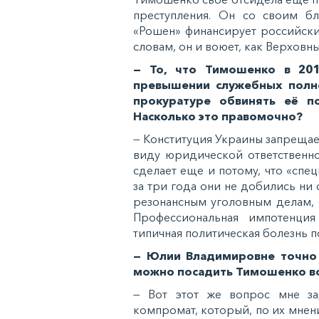
преступления. Он со своим 
«Рошен» финансирует российски
словам, он и воюет, как Верхов
— То, что Тимошенко в 20
превышении служебных полно
прокуратуре обвинять её п
Насколько это правомочно?
— Конституция Украины запрещае
виду юридической ответственно
сделает еще и потому, что «спец
за три года они не добились ни
резонансным уголовным делам, 
Профессиональная импотенция
типичная политическая болезнь 
— Юлии Владимировне точно б
можно посадить Тимошенко 
— Вот этот же вопрос мне з
компромат, который, по их мнени