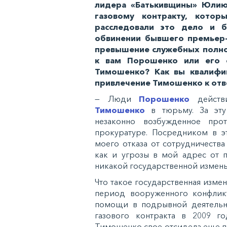
лидера «Батькивщины» Юлию
газовому контракту, кото
расследовали это дело и 
обвинении бывшего премьер-
превышение служебных полном
к вам Порошенко или его 
Тимошенко? Как вы квалифи
привлечение Тимошенко к отве
— Люди
Порошенко
действи
Тимошенко
в тюрьму. За эту 
незаконно возбужденное про
прокуратуре. Посредником в э
моего отказа от сотрудничеств
как и угрозы в мой адрес от п
никакой государственной измены
Что такое государственная измен
период вооруженного конфликт
помощи в подрывной деятельно
газового контракта в 2009 го
Тимошенко свое отсидела еще пр