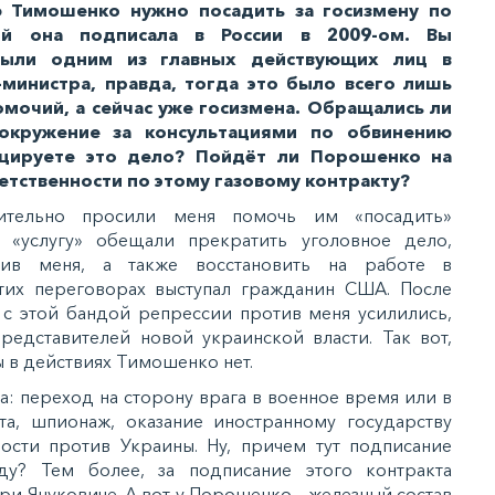
 Тимошенко нужно посадить за госизмену по
рый она подписала в России в 2009-ом. Вы
были одним из главных действующих лиц в
министра, правда, тогда это было всего лишь
очий, а сейчас уже госизмена. Обращались ли
окружение за консультациями по обвинению
цируете это дело? Пойдёт ли Порошенко на
тственности по этому газовому контракту?
тельно просили меня помочь им «посадить»
«услугу» обещали прекратить уголовное дело,
тив меня, а также восстановить на работе в
тих переговорах выступал гражданин США. После
а с этой бандой репрессии против меня усилились,
редставителей новой украинской власти. Так вот,
 в действиях Тимошенко нет.
а: переход на сторону врага в военное время или в
а, шпионаж, оказание иностранному государству
сти против Украины. Ну, причем тут подписание
ду? Тем более, за подписание этого контракта
и Януковиче. А вот у Порошенко – железный состав