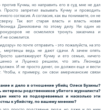
 против Кучмы, но направить его в суд мне не дал
. Просто запретил вызывать Кучму и проводить
чного согласия. А согласия, как вы понимаете, он не
сверху. Так вот старая власть и власть новая
Леонида Даниловича по этому делу. Ни один из
прокуроров не осмелился тронуть заказчика и
И не осмелится.
дозру» по почте отправить – это пожалуйста, на это
, мертвецы ведь не дают сдачи. А зачем опять
Просто шантажируют Кучму и его семью, ничего
ошенко и Луценко решили, что зять Леонида
должен. И не просто денег, он должен еще и вести
т. Чтобы, к примеру, он свои американские связи
вание и дело в отношение убийц Олеся Бузины?
ь интересы родственников убитого журналиста?
ен никто из подозреваемых и насколько эти
тны к убийству, по вашему мнению?
то это просто подставные люди, но даже и по ним