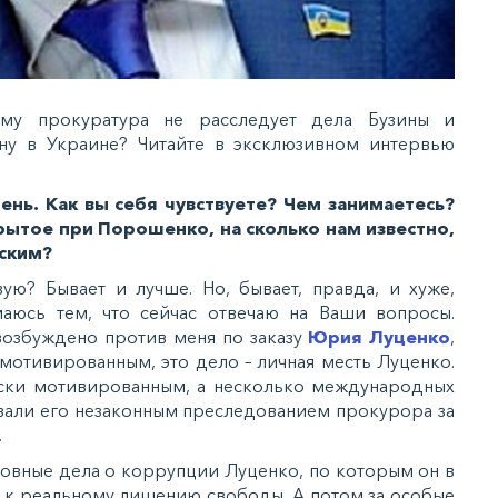
му прокуратура не расследует дела Бузины и
ну в Украине? Читайте в эксклюзивном интервью
ень. Как вы себя чувствуете? Чем занимаетесь?
крытое при Порошенко, на сколько нам известно,
еским?
вую? Бывает и лучше. Но, бывает, правда, и хуже,
маюсь тем, что сейчас отвечаю на Ваши вопросы.
возбуждено против меня по заказу
Юрия Луценко
,
 мотивированным, это дело – личная месть Луценко.
ески мотивированным, а несколько международных
вали его незаконным преследованием прокурора за
.
ловные дела о коррупции Луценко, по которым он в
 к реальному лишению свободы. А потом за особые