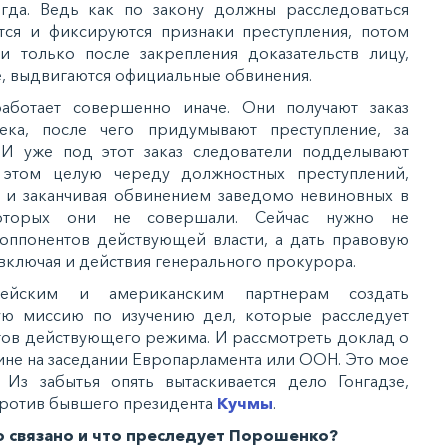
гда. Ведь как по закону должны расследоваться
тся и фиксируются признаки преступления, потом
и только после закрепления доказательств лицу,
, выдвигаются официальные обвинения.
аботает совершенно иначе. Они получают заказ
ека, после чего придумывают преступление, за
И уже под этот заказ следователи подделывают
 этом целую череду должностных преступлений,
 и заканчивая обвинением заведомо невиновных в
которых они не совершали. Сейчас нужно не
оппонентов действующей власти, а дать правовую
 включая и действия генерального прокурора.
йским и американским партнерам создать
ю миссию по изучению дел, которые расследует
тов действующего режима. И рассмотреть доклад о
ине на заседании Европарламента или ООН. Это мое
 Из забытья опять вытаскивается дело Гонгадзе,
против бывшего президента
Кучмы
.
о связано и что преследует Порошенко?