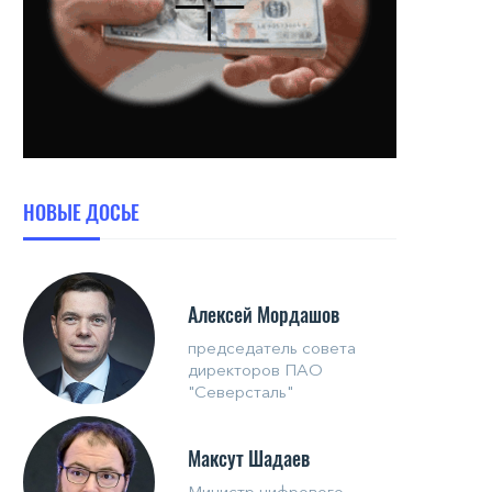
НОВЫЕ ДОСЬЕ
Алексей Мордашов
председатель совета
директоров ПАО
"Северсталь"
Максут Шадаев
Министр цифрового