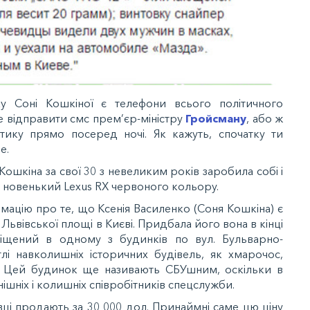
у Соні Кошкіної є телефони всього політичного
 відправити смс прем’єр-міністру
Гройсману
, або ж
ітику прямо посеред ночі. Як кажуть, спочатку ти
е.
Кошкіна за свої 30 з невеликим років заробила собі і
на новенький Lexus RX червоного кольору.
мацію про те, що Ксенія Василенко (Соня Кошкіна) є
ьвівської площі в Києві. Придбала його вона в кінці
іщений в одному з будинків по вул. Бульварно-
лі навколишніх історичних будівель, як хмарочос,
ів. Цей будинок ще називають СБУшним, оскільки в
шніх і колишніх співробітників спецслужби.
ці продають за 30 000 дол. Принаймні саме цю ціну