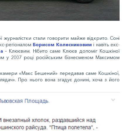
ї журналістки стали говорити майже відкрито. Соні
кс-регіоналом
Борисом Колесниковим
і навіть екс-
а
– Клюєвим. Нібито саме Клюєв допоміг Кошкіної
тим у 2007 році російським бізнесменом Максимом
ї камери «Макс Бешений» передавав саме Кошкіної,
лядач». Про нього вона згадує донині, хоча з його