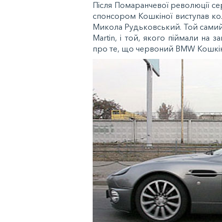
Після Помаранчевої революції се
спонсором Кошкіної виступав кол
Микола Рудьковський. Той самий
Martin, і той, якого піймали на
про те, що червоний BMW Кошкін