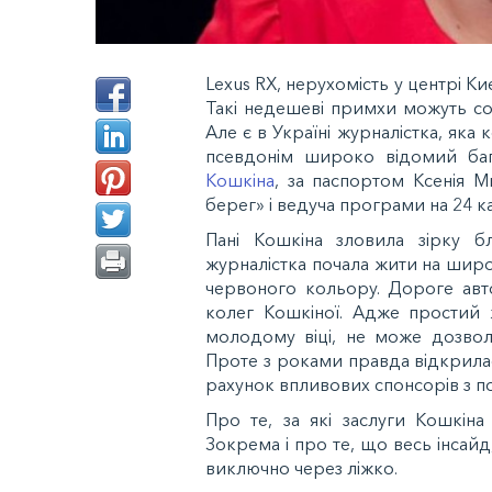
Lexus RX, нерухомість у центрі Ки
Такі недешеві примхи можуть со
Але є в Україні журналістка, яка 
псевдонім широко відомий баг
Кошкіна
, за паспортом Ксенія 
берег» і ведуча програми на 24 ка
Пані Кошкіна зловила зірку б
журналістка почала жити на широ
червоного кольору. Дороге авто
колег Кошкіної. Адже простий ж
молодому віці, не може дозвол
Проте з роками правда відкрилася
рахунок впливових спонсорів з по
Про те, за які заслуги Кошкіна
Зокрема і про те, що весь інсайд
виключно через ліжко.