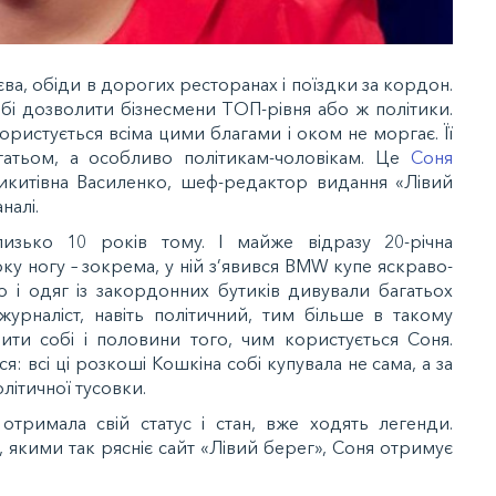
єва, обіди в дорогих ресторанах і поїздки за кордон.
бі дозволити бізнесмени ТОП-рівня або ж політики.
користується всіма цими благами і оком не моргає. Її
атьом, а особливо політикам-чоловікам. Це
Соня
Микитівна Василенко, шеф-редактор видання «Лівий
налі.
лизько 10 років тому. І майже відразу 20-річна
ку ногу – зокрема, у ній з’явився BMW купе яскраво-
 і одяг із закордонних бутиків дивували багатьох
урналіст, навіть політичний, тим більше в такому
ити собі і половини того, чим користується Соня.
: всі ці розкоші Кошкіна собі купувала не сама, а за
літичної тусовки.
 отримала свій статус і стан, вже ходять легенди.
, якими так рясніє сайт «Лівий берег», Соня отримує