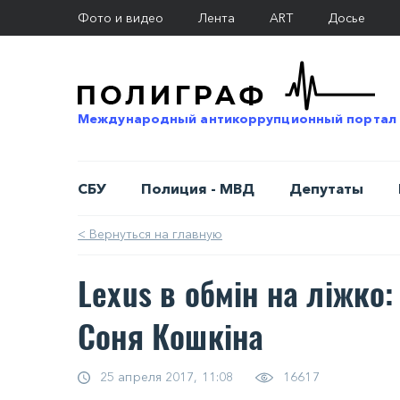
Фото и видео
Лента
ART
Досье
Международный антикоррупционный портал
СБУ
Полиция - МВД
Депутаты
< Вернуться на главную
Lexus в обмін на ліжко
Соня Кошкіна
25 апреля 2017, 11:08
16617