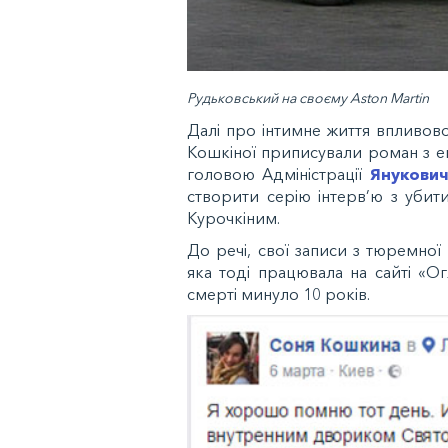
Рудьковський на своєму Aston Martin
Далі про інтимне життя впливово
Кошкіної приписували роман з е
головою Адміністрації
Янукович
створити серію інтерв’ю з уби
Курочкіним.
До речі, свої записи з тюремно
яка тоді працювала на сайті «Ог
смерті минуло 10 років.