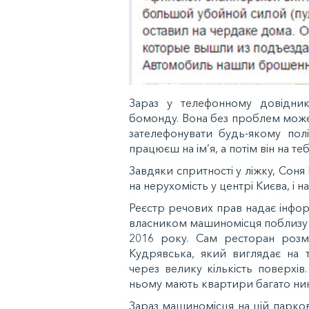
Зараз у телефонному довідник
бомонду. Вона без проблем може
зателефонувати будь-якому пол
працюєш на ім’я, а потім він на теб
Завдяки спритності у ліжку, Соня 
на нерухомість у центрі Києва, і 
Реєстр речових прав надає інфор
власником машиномісця поблизу Л
2016 року. Сам ресторан розм
Кудрявська, який виглядає на т
через велику кількість поверх
ньому мають квартири багато нині
Зараз машиномісця на цій парков