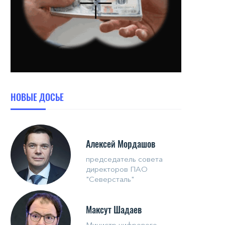
НОВЫЕ ДОСЬЕ
Алексей Мордашов
председатель совета
директоров ПАО
"Северсталь"
Максут Шадаев
Министр цифрового