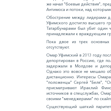
же начал "боевые действия", пр
Антимоса и потоки, над которыми
Обострение между лидерами дв
Уфимского достигло высшего гра
Татарбунарами был убит один 
принадлежали к враждующим гр
Пока двое из трех основных
отсутствуют.
Омар Уфимский в 2013 году посл
депортирован в Россию, где по
задержали в Молдове и депор
Однако это вовсе не мешало о
дистанционно. Интересы Омара
"положенцы" Сергей "Беля", "О
присматривают Ираклий Фи
источников в спецслужбах, Ома
своими "менеджерами" по скайп
Существующий шаткий паритет