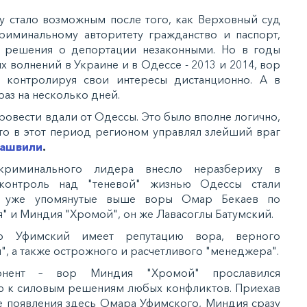
 стало возможным после того, как Верховный суд
риминальному авторитету гражданство и паспорт,
 решения о депортации незаконными. Но в годы
 волнений в Украине и в Одессе - 2013 и 2014, вор
 контролируя свои интересы дистанционно. А в
раз на несколько дней.
ровести вдали от Одессы. Это было вполне логично,
 что в этот период регионом управлял злейший враг
кашвили
.
криминального лидера внесло неразбериху в
контроль над "теневой" жизнью Одессы стали
 - уже упомянутые выше воры Омар Бекаев по
" и Миндия "Хромой", он же Лавасоглы Батумский.
 Уфимский имеет репутацию вора, верного
, а также острожного и расчетливого "менеджера".
нент – вор Миндия "Хромой" прославился
ю к силовым решениям любых конфликтов. Приехав
ле появления здесь Омара Уфимского, Миндия сразу