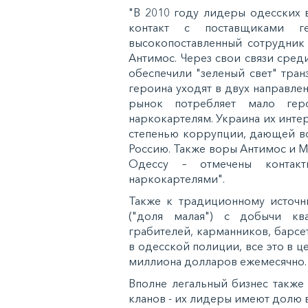
"В 2010 году лидеры одесских
контакт с поставщиками г
высокопоставленный сотрудник 
Антимос. Через свои связи сре
обеспечили "зеленый свет" тран
героина уходят в двух направлен
рынок потребляет мало гер
наркокартелям. Украина их интер
степенью коррупции, дающей во
Россию. Также воры Антимос и М
Одессу – отмечены контак
наркокартелями".
Также к традиционному источн
("доля малая") с добычи кв
грабителей, карманников, барс
в одесской полиции, все это в 
миллиона долларов ежемесячно.
Вполне легальный бизнес также
кланов - их лидеры имеют долю в