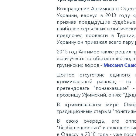
Возвращение Антимоса в Одессу
Украины, вернул в 2013 году к
признав предыдущие судебные
наиболее серьезных политических
предпочел провести в Турции,
Украину он приезжал всего пару 
2015 год Антимос также решил п
если учесть то обстоятельство,
грузинских воров –
Михаил Саа
Долгое отсутствие единого 
криминальный расклад – на 
претендовать "понаехавшие"
прозвищу Уфимский, он же "Дядя
В криминальном мире Омар
традиционным старым "понятиям"
В свою очередь, его оппо
"безбашенностью" и склонность
в Одессу в 2010 году - уже пос