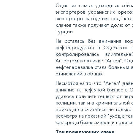
Один из самых доходных сейча
экспортеров украинских орехо
экспортеры находятся под нег
кланов также получают долю от 
Турции.
Не осталась без внимания вор
нефтепродуктов в Одесском по
контролировалась влиятель
Ангертом по кличке "Ангел". О
нефтеперевалка стала больным 
отчислений в общак.
Несмотря на то, что "Ангел" дав
влияние на нефтяной бизнес в 
удалось получить гешефт от пер
полиции, так и в криминальной 
приходится считаться не тольк
несмотря на показной "уход в те
как среди бизнесменов и полити
Три враждующих клана