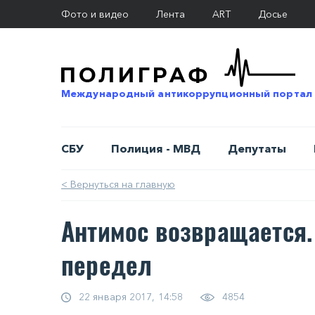
Фото и видео
Лента
ART
Досье
Международный антикоррупционный портал
СБУ
Полиция - МВД
Депутаты
< Вернуться на главную
Антимос возвращается.
передел
22 января 2017, 14:58
4854