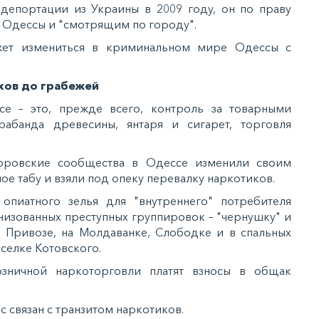
депортации из Украины в 2009 году, он по праву
 Одессы и "смотрящим по городу".
жет измениться в криминальном мире Одессы с
хов до грабежей
е – это, прежде всего, контроль за товарными
рабанда древесины, янтаря и сигарет, торговля
воровские сообщества в Одессе изменили своим
е табу и взяли под опеку перевалку наркотиков.
опиатного зелья для "внутреннего" потребителя
анизованных преступных группировок – "чернушку" и
 Привозе, на Молдаванке, Слободке и в спальных
оселке Котовского.
зничной наркоторговли платят взносы в общак
 связан с транзитом наркотиков.