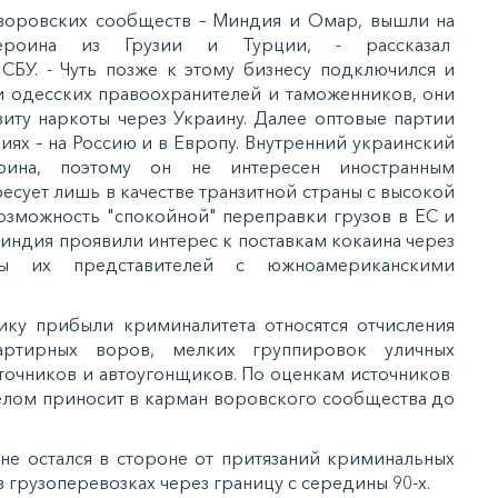
 воровских сообществ – Миндия и Омар, вышли на
ероина из Грузии и Турции, - рассказал
СБУ. - Чуть позже к этому бизнесу подключился и
ди одесских правоохранителей и таможенников, они
зиту наркоты через Украину. Далее оптовые партии
иях – на Россию и в Европу. Внутренний украинский
оина, поэтому он не интересен иностранным
есует лишь в качестве транзитной страны с высокой
зможность "спокойной" переправки грузов в ЕС и
индия проявили интерес к поставкам кокаина через
ты их представителей с южноамериканскими
ику прибыли криминалитета относятся отчисления
артирных воров, мелких группировок уличных
еточников и автоугонщиков. По оценкам источников
целом приносит в карман воровского сообщества до
 не остался в стороне от притязаний криминальных
 грузоперевозках через границу с середины 90-х.