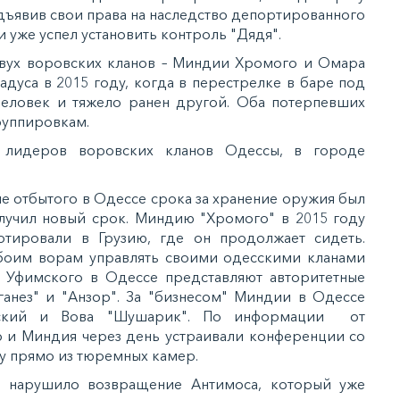
едъявив свои права на наследство депортированного
 уже успел установить контроль "Дядя".
ух воровских кланов – Миндии Хромого и Омара
дуса в 2015 году, когда в перестрелке в баре под
человек и тяжело ранен другой. Оба потерпевших
уппировкам.
 лидеров воровских кланов Одессы, в городе
е отбытого в Одессе срока за хранение оружия был
лучил новый срок. Миндию "Хромого" в 2015 году
тировали в Грузию, где он продолжает сидеть.
боим ворам управлять своими одесскими кланами
 Уфимского в Одессе представляют авторитетные
ганез" и "Анзор". За "бизнесом" Миндии в Одессе
нский и Вова "Шушарик". По информации от
р и Миндия через день устраивали конференции со
у прямо из тюремных камер.
 нарушило возвращение Антимоса, который уже