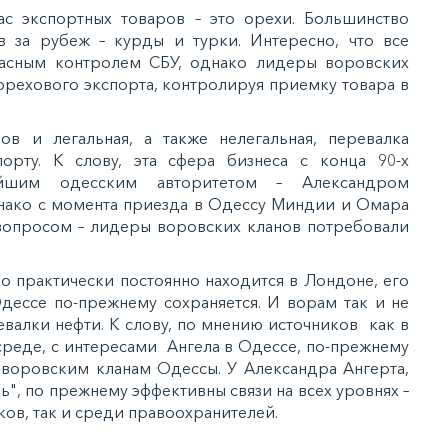
с экспортных товаров – это орехи. Большинство
в за рубеж – курды и турки. Интересно, что все
ласным контролем СБУ, однако лидеры воровских
орехового экспорта, контролируя приемку товара в
ов и легальная, а также нелегальная, перевалка
рту. К слову, эта сфера бизнеса с конца 90-х
нейшим одесским авторитетом – Александром
днако с момента приезда в Одессу Миндии и Омара
вопросом – лидеры воровских кланов потребовали
но практически постоянно находится в Лондоне, его
Одессе по-прежнему сохраняется. И ворам так и не
евалки нефти. К слову, по мнению источников как в
среде, с интересами Ангела в Одессе, по-прежнему
о воровским кланам Одессы. У Александра Ангерта,
нь", по прежнему эффективны связи на всех уровнях –
ков, так и среди правоохранителей.