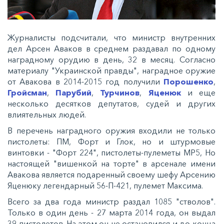
Журналисты подсчитали, что министр внутренних
дел Арсен Аваков в среднем раздавал по одному
наградному орудию в день, 32 в месяц. Согласно
материалу "Украинской правды", наградное оружие
от Авакова в 2014-2015 год получили
Порошенко
,
Гройсман
,
Парубий
,
Турчинов
,
Яценюк
и еще
несколько десятков депутатов, судей и других
влиятельных людей.
В перечень наградного оружия входили не только
пистолеты: ПМ, Форт и Глок, но и штурмовые
винтовки - "Форт 224", пистолеты-пулеметы MP5, Но
настоящей "вишенкой на торте" в арсенале имени
Авакова является подаренный своему шефу Арсению
Яценюку легендарный 56-П-421, пулемет Максима.
Всего за два года министр раздал 1085 "стволов".
Только в один день - 27 марта 2014 года, он выдал
39 пистолетов. На этом он не остановился и до конца