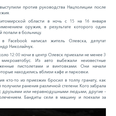
 выступили против руководства Нацполиции после
ужия.
итомирской области в ночь с 15 на 16 января
именением оружия, в результате которого один
й попали в больницу.
в Facebook написал житель Олевска, депутат
ндр Николайчук.
оло 12:00 ночи в центр Олевск приехали не менее 3
 микроавтобус. Из авто выбежали неизвестные
женные пистолетами и винтовками. Они начали
оторые находились вблизи кафе и парковки.
я кто-то из приезжих бросил в толпу гранату, как
получили ранения различной степени. Кого забрала
у с друзьями или неравнодушными людьми, другие –
олечением. Бандиты сели в машину и поехали за