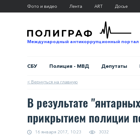
Фото и видео
Лента
ART
Досье
Международный антикоррупционный портал
СБУ
Полиция - МВД
Депутаты
< Вернуться на главную
В результате "янтарных
прикрытием полиции п
16 января 2017, 10:23
3032