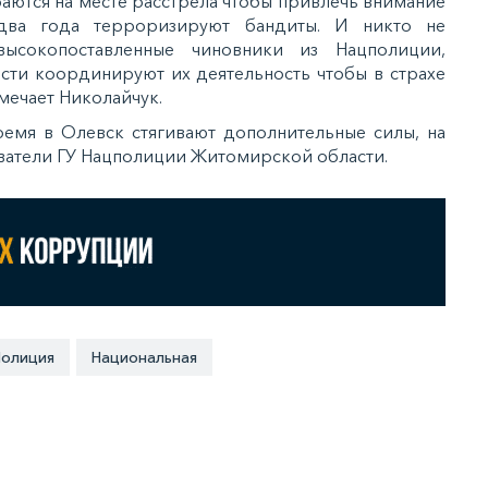
раются на месте расстрела чтобы привлечь внимание
два года терроризируют бандиты. И никто не
высокопоставленные чиновники из Нацполиции,
сти координируют их деятельность чтобы в страхе
мечает Николайчук.
ремя в Олевск стягивают дополнительные силы, на
ватели ГУ Нацполиции Житомирской области.
Полиция
Национальная