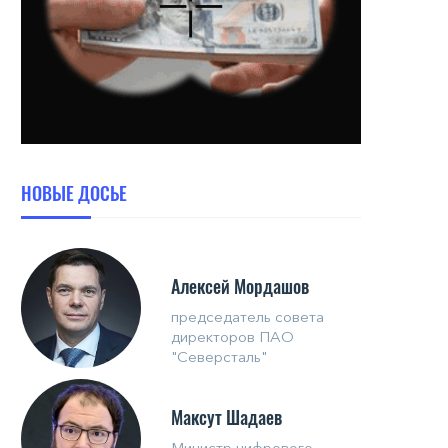
НОВЫЕ ДОСЬЕ
Алексей Мордашов
председатель совета
директоров ПАО
"Северсталь"
Максут Шадаев
Министр цифрового