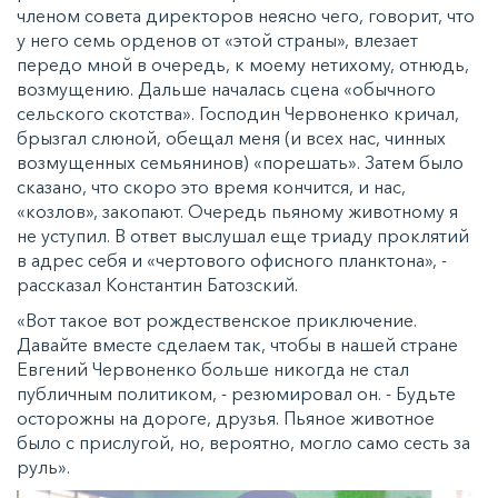
членом совета директоров неясно чего, говорит, что
у него семь орденов от «этой страны», влезает
передо мной в очередь, к моему нетихому, отнюдь,
возмущению. Дальше началась сцена «обычного
сельского скотства». Господин Червоненко кричал,
брызгал слюной, обещал меня (и всех нас, чинных
возмущенных семьянинов) «порешать». Затем было
сказано, что скоро это время кончится, и нас,
«козлов», закопают. Очередь пьяному животному я
не уступил. В ответ выслушал еще триаду проклятий
в адрес себя и «чертового офисного планктона», -
рассказал Константин Батозский.
«Вот такое вот рождественское приключение.
Давайте вместе сделаем так, чтобы в нашей стране
Евгений Червоненко больше никогда не стал
публичным политиком, - резюмировал он. - Будьте
осторожны на дороге, друзья. Пьяное животное
было с прислугой, но, вероятно, могло само сесть за
руль».