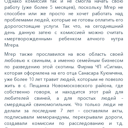
Однако комиссия так и не смогла начать свою
работу (уже более 5 месяцев), поскольку Мгер не
способен или же просто не хочет работать над
проблемами людей, которые не готовы оплатить его
дорогостоящие услуги. Так что, на сегодняшний
день данную затею с комиссией можно считать
«мертворожденным» ребенком алчного нутра
Мгера.
Мгер также прославился на всю область своей
любовью к свиньям, а именно семейным бизнесом
по разведению этой скотины. Фирма ЧП «Сигма»,
которая оформлена на его отца Санасара Куюмчяна,
уже более 10 лет травит людей, которым не повезло
жить в с. Пещанка Новомосковского района, где
собственно говоря, и находится этот рай для
любителей свиней, а для простых людей –
смердящий свиномогильник. Что только люди не
делали за последние 7 лет – составляли акты,
подписывали меморандумы, перекрывали дороги,
создавали комиссии по расследованию и т.д.