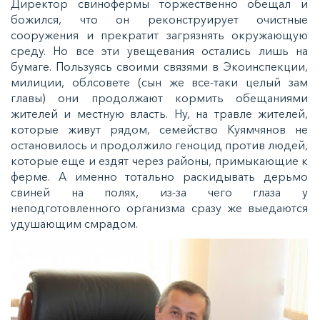
Директор свинофермы торжественно обещал и
божился, что он реконструирует очистные
сооружения и прекратит загрязнять окружающую
среду. Но все эти увещевания остались лишь на
бумаге. Пользуясь своими связями в Экоинспекции,
милиции, облсовете (сын же все-таки целый зам
главы) они продолжают кормить обещаниями
жителей и местную власть. Ну, на травле жителей,
которые живут рядом, семейство Куямчянов не
остановилось и продолжило геноцид против людей,
которые еще и ездят через районы, примыкающие к
ферме. А именно тотально раскидывать дерьмо
свиней на полях, из-за чего глаза у
неподготовленного организма сразу же выедаются
удушающим смрадом.