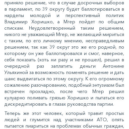
приняло решение, что в случае досрочных выборов
в парламент, по 39 округу будет баллотироваться в
нардепы молодой и перспективный политик
Владимир Хоришко, а Мгер пойдет по общим
спискам. Неудовлетворенный таким решением,
никого не уважающий Мгер, не желающий мириться
с таким, по его личному мнению, несправедливым
решением, так как 39 округ это же его родной, по
которому он уже баллотировался и смог, наверное,
себя показать (хоть ни разу и не прошел), решил в
очередной раз заплатить деньги Антонине
Ульяхиной за возможность поменять решение и дать
шанс выдвигаться по этому округу. К его огромному
сожалению разочарованию, подобный энтузиазм был
встречен прохладно, после чего Мгер решил
кулуарно поливать грязью Хоришко и пытаться его
дискредитировать в глазах руководства партии.
Теперь же этот человек, который травит простых
людей и глумится над участниками АТО, опять
пытается пиариться на проблемах обычных граждан,