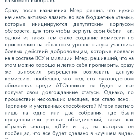
на момент выборов).
Сразу после назначения Мгер решил, что нужно
начинать активно влазить во все бюджетные «темы»,
которые инициируются депутатским корпусом
облсовета, для того чтобы вернуть свои бабки. Так,
одной из таких тем стало создание комиссии по
присвоению на областном уровне статуса участника
боевых действий добровольцам, которые воевали
не в составе ВСУ и милиции. Мгер, решивший, что на
этом можно хорошо и легко себя пропиарить, сразу
же выпросил разрешения возглавить данную
комиссию, пообещав, что под его руководством
обиженных среди АТОшников не будет и все
получат свои долгожданные статусы. Однако, по
прошествии нескольких месяцев, все стало ясно…
Терпения и умственных способностей Мгера хватило
лишь на одно или два собрания, где были
представители разных объединений, таких как
«Правый сектор», «ДІЯ» и т.д., на которых он
пообещал, что все будет сделано в «лучшем виде».