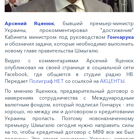
Арсений Яценюк
, бывший премьер-министр
Украины, прокомментировал "достижения"
Кабинета министром под руководством
Гончарука
и обозначил задачи, которые необходимо выполнить
новому главе правительства Шмыгалю.
Видео с комментариями Арсений Яценюк
опубликовал на своей странице в социальной сети
Facebook, где общается в студии радио НВ.
Передает
Полиграф.НЕТ
со ссылкой на
АКЦЕНТЫ
.
По мнению Яценюка, предварительный договор о
намерениях сотрудничества с Международным
валютным фондом, который подписал Гончарук - это
хорошо, но между им и договором о кредитовании
Украины пропасть. Поэтому новоназначенному
премьеру Шмыгалю сегодня нужно направить силы
на то, чтобы кредитный договор с МВФ все же был
подписан. Это спасет экономику Украины, которая