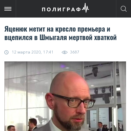
Яценюк метит на кресло премьера и
вцепился в Шмыгаля мертвой хваткой
12 марта 2020, 17:41
3687