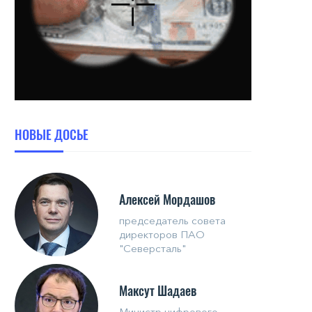
НОВЫЕ ДОСЬЕ
Алексей Мордашов
председатель совета
директоров ПАО
"Северсталь"
Максут Шадаев
Министр цифрового