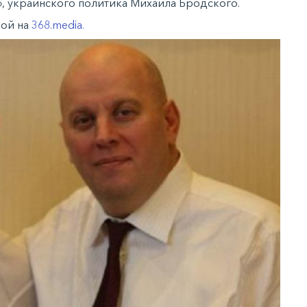
, украинского политика Михаила Бродского.
кой на
368.media.