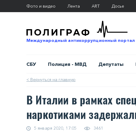
Фото и видео
Лента
ART
Досье
Международный антикоррупционный портал
СБУ
Полиция - МВД
Депутаты
< Вернуться на главную
В Италии в рамках спе
наркотиками задержал
5 января 2020, 17:05
3461