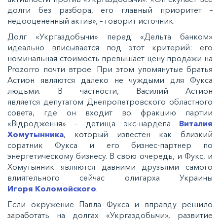
долги без разбора, его главный приоритет –
недооцененный актив», – говорит источник.
Долг «Укргаздобычи» перед «Дельта банком»
идеально вписывается под этот критерий: его
номинальная стоимость превышает цену продажи на
Prozorro почти втрое. При этом упомянутые братья
Астион являются далеко не чуждыми для Фукса
людьми. В частности, Василий Астион
является депутатом Днепропетровского областного
совета, где он входит во фракцию партии
«Відродження» – детища экс-нардепа
Виталия
Хомутынника
, который известен как близкий
соратник Фукса и его бизнес-партнер по
энергетическому бизнесу. В свою очередь, и Фукс, и
Хомутынник являются давними друзьями самого
влиятельного сейчас олигарха Украины
Игоря Коломойского
.
Если окружение Павла Фукса и вправду решило
заработать на долгах «Укргаздобычи», развитие