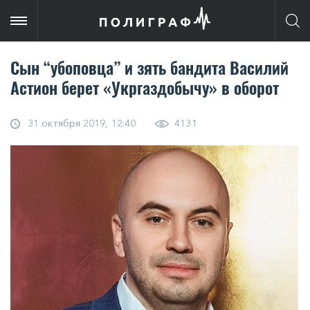
Сын “убоповца” и зять бандита Василий
Астион берет «Укргаздобычу» в оборот
31 октября 2019, 12:40
4131