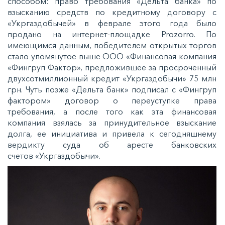
способом: право требования «Дельта банка» по
взысканию средств по кредитному договору с
«Укргаздобычей» в феврале этого года было
продано на интернет-площадке Prozorro. По
имеющимся данным, победителем открытых торгов
стало упомянутое выше ООО «Финансовая компания
«Фингруп Фактор», предложившее за просроченный
двухсотмиллионный кредит «Укргаздобычи» 75 млн
грн. Чуть позже «Дельта банк» подписал с «Фингруп
фактором» договор о переуступке права
требования, а после того как эта финансовая
компания взялась за принудительное взыскание
долга, ее инициатива и привела к сегодняшнему
вердикту суда об аресте банковских
счетов «Укргаздобычи».