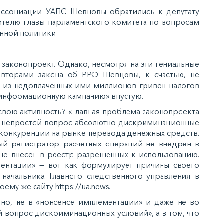
ссоциации УАПС Шевцовы обратились к депутату
ителю главы парламентского комитета по вопросам
енной политики
 законопроект. Однако, несмотря на эти гениальные
оавторами закона об РРО Шевцовы, к счастью, не
яч из недоплаченных ими миллионов гривен налогов
«информационную кампанию» впустую.
 свою активность? «Главная проблема законопроекта
го непростой вопрос абсолютно дискриминационные
 конкуренции на рынке перевода денежных средств.
ый регистратор расчетных операций не внедрен в
е внесен в реестр разрешенных к использованию.
ентации» — вот как формулирует причины своего
 начальника Главного следственного управления в
му же сайту https://ua.news.
но, не в «нонсенсе имплементации» и даже не во
й вопрос дискриминационных условий», а в том, что