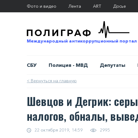
Фото и видео
Лента
ART
Досье
Международный антикоррупционный портал
СБУ
Полиция - МВД
Депутаты
< Вернуться на главную
Шевцов и Дегрик: серы
налогов, обналы, выве
22 октября 2019, 14:59
2995