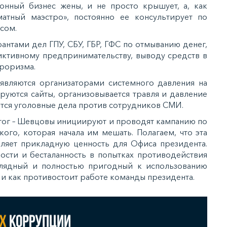
онный бизнес жены, и не просто крышует, а, как
матный маэстро», постоянно ее консультирует по
сом.
рантами дел ГПУ, СБУ, ГБР, ГФС по отмыванию денег,
фиктивному предпринимательству, выводу средств в
роризма.
являются организаторами системного давления на
руются сайты, организовывается травля и давление
тся уголовные дела против сотрудников СМИ.
итог – Шевцовы инициируют и проводят кампанию по
ого, которая начала им мешать. Полагаем, что эта
ляет прикладную ценность для Офиса президента.
ости и бесталанность в попытках противодействия
глядный и полностью пригодный к использованию
 и как противостоит работе команды президента.