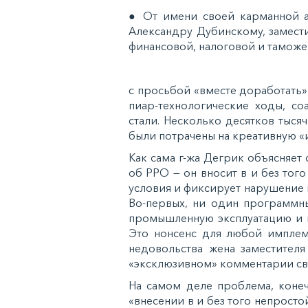
● От имени своей карманной а
Александру Дубинскому, замест
финансовой, налоговой и тамож
с просьбой «вместе доработать»
пиар-технологические ходы, с
стали. Несколько десятков тыс
были потрачены на креативную 
Как сама г-жа Дегрик объясняет
об РРО — он вносит в и без то
условия и фиксирует нарушение
Во-первых, ни один программн
промышленную эксплуатацию и н
Это нонсенс для любой имплем
недовольства жена заместителя
«эксклюзивном» комментарии свое
На самом деле проблема, конеч
«внесении в и без того непросто