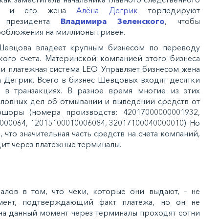
цов и его жена
Алёна Дегрик
торпедируют
ы президента
Владимира Зеленского
, чтобы
ообложения на миллионы гривен.
Шевцова владеет крупным бизнесом по переводу
кого счета. Материнской компанией этого бизнеса
и платежная система LEO. Управляет бизнесом жена
а Дегрик. Всего в бизнес Шевцовых входят десятки
 в транзакциях. В разное время многие из этих
ловных дел об отмывании и выведении средств от
шоры (номера производств: 42017000000001932,
000064, 12015100010006084, 32017100040000010). Но
, что значительная часть средств на счета компаний,
ит через платежные терминалы.
алов в том, что чеки, которые они выдают, – не
мент, подтверждающий факт платежа, но он не
, на данный момент через терминалы проходят сотни