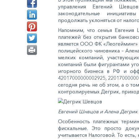
управления Евгений Шев
законодательные инициатив
продолжать уклоняться от налог
Напомним, что семья Евгения 
платежей без открытия банковс
является ООО ФК «Леогейминг» 
полицейского чиновника – Ален
мелких компаний, участвующих
компаний были фигурантами уго
игорного бизнеса в РФ и офф
42017000000002925, 22017000000
сегодня речь не об этом, а о том
контролируемых Дегрик, приход
Евгений Шнвцов и Алена Дегрик
Особенность платежных термин
фискальные. Это просто доку
учитывается Налоговой. То есть