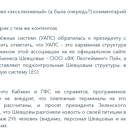
зял «эксклюзивный» (а была очередь?) комментарий
рик с тем же контентом.
ёжных систем» (УАПС) обратилась к президенту с
ить отметить, что УАПС – это карманная структура
ником этой ассоциации на ее официальном сайте
 бизнеса Шевцовых – ООО «ФК Леогейминг» Пэй», а
ставляют подконтрольные Шевцовым структуры, в
ную систему LEO.
 что Кабмин и ГФС не справятся, программное
и не внедрят, что платежные терминалы на это
 рассчитаны, и просят президента Зеленского
о, что Шевцовы разгоняли новость о своей петиции в
аж 296 человек (видимо, персонал Шевцовых и их
ах.