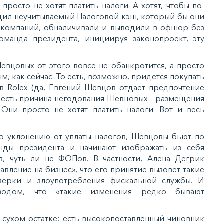
росто не хотят платить налоги. А хотят, чтобы по-
дил неучитываемый Налоговой кэш, который бы они
 компаний, обналичивали и выводили в офшор без
оманда президента, инициируя законопроект, эту
евцовых от этого вовсе не обанкротится, а просто
, как сейчас. То есть, возможно, придется покупать
в Rolex (да, Евгений Шевцов отдает предпочтение
и есть причина негодования Шевцовых – размещения
 Они просто не хотят платить налоги. Вот и весь
о уклонению от уплаты налогов, Шевцовы бьют по
нды президента и начинают изображать из себя
в, чуть ли не ФОПов. В частности, Алена Дегрик
«давление на бизнес», что его принятие вызовет такие
верки и злоупотребления фискальной службы. И
ыводом, что «такие изменения редко бывают
в сухом остатке: есть высокопоставленный чиновник