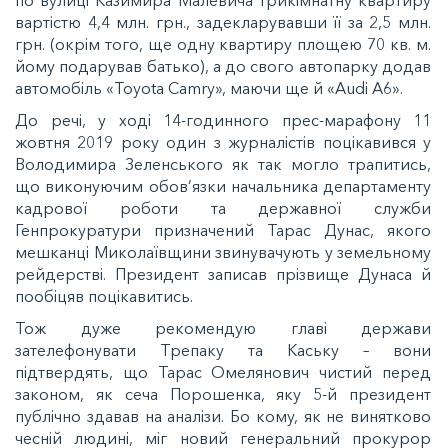
по вулиці Казимира Малевича трикімнатну квартиру
вартістю 4,4 млн. грн., задекларувавши її за 2,5 млн.
грн. (окрім того, ще одну квартиру площею 70 кв. м.
йому подарував батько), а до свого автопарку додав
автомобіль «Toyota Camry», маючи ще й «Audi A6».
До речі, у ході 14-годинного прес-марафону 11
жовтня 2019 року один з журналістів поцікавився у
Володимира Зеленського як так могло трапитись,
що виконуючим обов’язки начальника департаменту
кадрової роботи та державної служби
Генпрокуратури призначений Тарас Дунас, якого
мешканці Миколаївщини звинувачують у земельному
рейдерстві. Президент записав прізвище Дунаса й
пообіцяв поцікавитись.
Тож дуже рекомендую главі держави
зателефонувати Трепаку та Каську – вони
підтвердять, що Тарас Омелянович чистий перед
законом, як сеча Порошенка, яку 5-й президент
публічно здавав на аналізи. Бо кому, як не винятково
чесній людині, міг новий генеральний прокурор