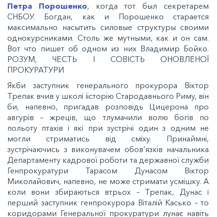
Петра Порошенко
, когда тот был секретарем
СНБОУ. Богдан, как и Порошенко старается
максимально насытить силовые структуры своими
однокурсниками. Столь же мутными, как и он сам.
Вот что пишет об одном из них Владимир Бойко.
РОЗУМ, ЧЕСТЬ І СОВІСТЬ ОНОВЛЕНОЇ
ПРОКУРАТУРИ
Якби заступник генерального прокурора Віктор
Трепак вчив у школі іісторію Стародавнього Риму, він
би, напевно, пригадав розповідь Цицерона про
авгурів – жреців, що тлумачили волю богів по
польоту птахів і які при зустрічі один з одним не
могли стриматись від сміху. Принаймні,
зустрічаючись з виконувачем обов’язків начальника
Департаменту кадрової роботи та державної служби
Генпрокуратури Тарасом Дунасом Віктор
Миколайович, напевно, не може стримати усмішку. А
коли вони збираються втрьох – Трепак, Дунас і
перший заступник генпрокурора Віталій Касько – то
коридорами Генеральної прокуратури лунає навіть