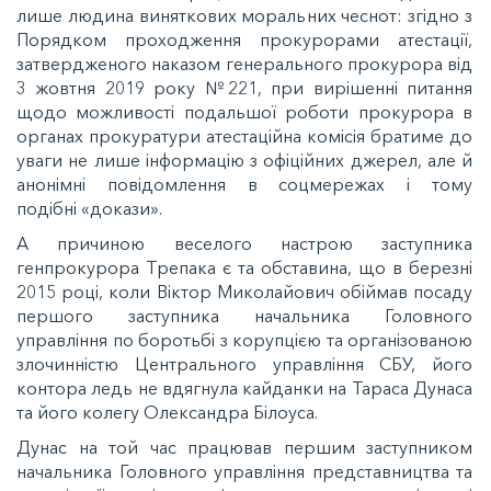
лише людина виняткових моральних чеснот: згідно з
Порядком проходження прокурорами атестації,
затвердженого наказом генерального прокурора від
3 жовтня 2019 року №221, при вирішенні питання
щодо можливості подальшої роботи прокурора в
органах прокуратури атестаційна комісія братиме до
уваги не лише інформацію з офіційних джерел, але й
анонімні повідомлення в соцмережах і тому
подібні «докази».
А причиною веселого настрою заступника
генпрокурора Трепака є та обставина, що в березні
2015 році, коли Віктор Миколайович обіймав посаду
першого заступника начальника Головного
управління по боротьбі з корупцією та організованою
злочинністю Центрального управління СБУ, його
контора ледь не вдягнула кайданки на Тараса Дунаса
та його колегу Олександра Білоуса.
Дунас на той час працював першим заступником
начальника Головного управління представництва та