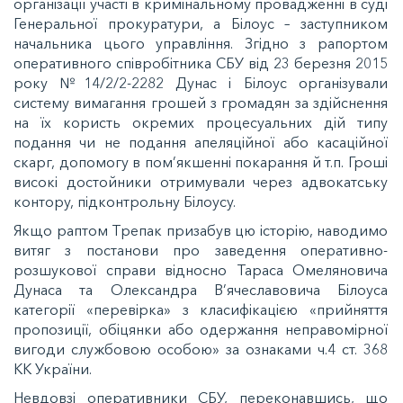
організації участі в кримінальному провадженні в суді
Генеральної прокуратури, а Білоус – заступником
начальника цього управління. Згідно з рапортом
оперативного співробітника СБУ від 23 березня 2015
року №14/2/2-2282 Дунас і Білоус організували
систему вимагання грошей з громадян за здійснення
на їх користь окремих процесуальних дій типу
подання чи не подання апеляційної або касаційної
скарг, допомогу в пом’якшенні покарання й т.п. Гроші
високі достойники отримували через адвокатську
контору, підконтрольну Білоусу.
Якщо раптом Трепак призабув цю історію, наводимо
витяг з постанови про заведення оперативно-
розшукової справи відносно Тараса Омеляновича
Дунаса та Олександра В’ячеславовича Білоуса
категорії «перевірка» з класифікацією «прийняття
пропозиції, обіцянки або одержання неправомірної
вигоди службовою особою» за ознаками ч.4 ст. 368
КК України.
Невдовзі оперативники СБУ, переконавшись, що