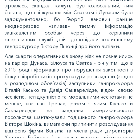
зірвалась, скандал, кажуть, був колосальний, тим
більше, що спілкування між Сватком і Дунасом було
задокументовано, бо Георгій Іванович раніше
неодноразово «зливав» таємну інформацію
зацікавленим особам через що керівники
оперативних служб двічі доповідали колишньому
генпрокурору Віктору Пшонці про його витівки.
Але скарги оперативників знову ніяк не позначились
на кар’єрі Дунаса, Білоуса та Сватка – річ у тім, що в
2015 році інформацію про порушення законності з
боку співробітників прокуратури розглядали (згідно
з розподілом обов’язків) заступники генпрокурора
Віталій Касько та Давід Сакварелідзе, відомі своєю
чесністю, непідкупністю та моральними чеснотами не
менше, ніж пан Трепак, разом з яким Касько й
Сакварелідзе на завдання американського
посольства шантажували тодішнього генпрокурора
Віктора Шокіна, вимагаючи припинити розслідування
відносно фірми Burisma та члена ради директорів
Хантера Байдена (так звана «справа діамантових