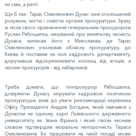
не сміх, а регіт.
Ще б пак: Тарас Омелянович Дунас нині оголошений
розумом, честю і совістю органів прокуратури. Зразу
ж після свого призначення генеральним прокурором
Руслан Рябошапка, начуваний про виняткову чесність
Дунаса, виписав його з Миколаєва, де Тарас
Омелянович очолював обласну прокуратуру, до
Києва й поставив на чолі кадрового департаменту,
доручивши відокремлювати козлищ від агнців, а
чесних прокурорів – від хабарників.
Треба думати, що генпрокурор Рябошапка,
довіряючи Дунасу керувати кадровою політикою
прокуратури, взяв до уваги рекомендації керівника
Офісу Президента Андрія Богдана, який навчався з
Дунасом на одному курсі Львівського державного
університету ім. Івана Франка і який своїм чесним
словом підтвердив моральну непорочність Тараса
Омеляновича. Бо працювати на такій посаді може