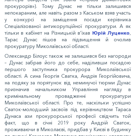
прокурорів»). Тому Дунас не тільки залишився
непокараним, але навіть разом з Каськом взяв участь
у конкурсі на заміщення посади керівника
Спеціалізованої антикорупційної прокуратури. А як
тільки в кабінет на Різницькій в’їхав
Юрій Луценко
,
Тарас Дунас пішов на підвищення й очолив
прокуратуру Миколаївської області.
Олександр Білоус також не залишився без нагороди
– Дунас забрав його до себе, наділивши посадою
першого заступника прокурора Миколаївської
області. А сина Георгія Сватка, Андрія Георгійовича,
на подяку за порятунок від неминучої тюрми Дунас
призначив начальником Управління нагляду в
кримінальному провадженні прокуратури
Миколаївської області. Про те, наскільки успішно
Сваток-молодший засвоїв під керівництвом Тараса
Дунаса ази прокурорської професії свідчить той
факт, що в січні 2019 року Андрій Сваток,
проживаючи в Миколаєві, придбав у Києві в будинку