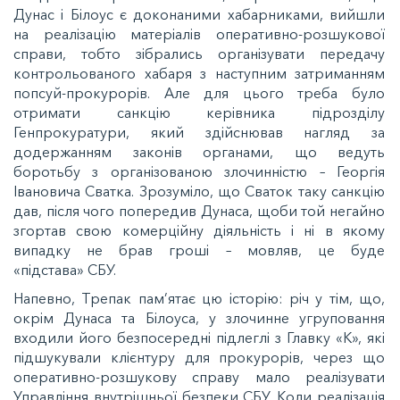
Дунас і Білоус є доконаними хабарниками, вийшли
на реалізацію матеріалів оперативно-розшукової
справи, тобто зібрались організувати передачу
контрольованого хабаря з наступним затриманням
попсуй-прокурорів. Але для цього треба було
отримати санкцію керівника підрозділу
Генпрокуратури, який здійснював нагляд за
додержанням законів органами, що ведуть
боротьбу з організованою злочинністю – Георгія
Івановича Сватка. Зрозуміло, що Сваток таку санкцію
дав, після чого попередив Дунаса, щоби той негайно
згортав свою комерційну діяльність і ні в якому
випадку не брав гроші – мовляв, це буде
«підстава» СБУ.
Напевно, Трепак пам’ятає цю історію: річ у тім, що,
окрім Дунаса та Білоуса, у злочинне угруповання
входили його безпосередні підлеглі з Главку «К», які
підшукували клієнтуру для прокурорів, через що
оперативно-розшукову справу мало реалізувати
Управління внутрішньої безпеки СБУ. Коли реалізація