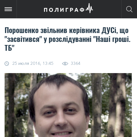
Порошенко звільнив керівника ДУСі, що
"засвітився" у розслідуванні "Наші гроші.
ТБ"
25 июля 2016, 13:45
3364