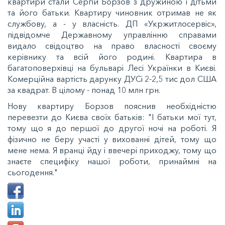
квартири стали Сергій Борзов з дружиною і дітьми
та його батьки. Квартиру чиновник отримав не як
службову, а - у власність. ДП «Укржитлосервіс»,
підвідомче Державному управлінню справами
видало свідоцтво на право власності своєму
керівнику та всій його родині. Квартира в
багатоповерхівці на бульварі Лесі Українки в Києві.
Комерційна вартість дарунку ДУСі 2-2,5 тис дол США
за квадрат. В цілому - понад 10 млн грн.
Нову квартиру Борзов пояснив необхідністю
перевезти до Києва своїх батьків: "І батьки мої тут,
тому що я до першої до другої ночі на роботі. Я
фізично не беру участі у вихованні дітей, тому що
мене нема. Я вранці йду і ввечері приходжу, тому що
знаєте специфіку нашої роботи, принаймні на
сьогодення."