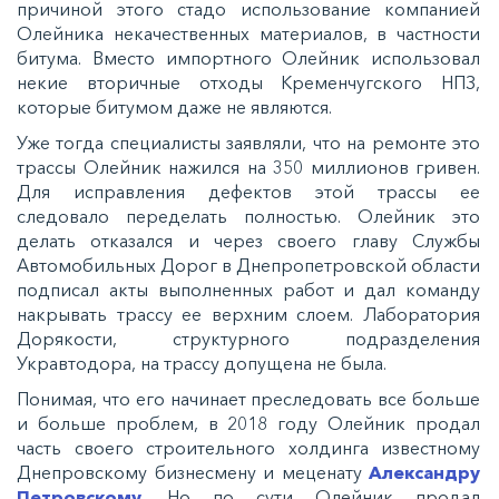
причиной этого стадо использование компанией
Олейника некачественных материалов, в частности
битума. Вместо импортного Олейник использовал
некие вторичные отходы Кременчугского НПЗ,
которые битумом даже не являются.
Уже тогда специалисты заявляли, что на ремонте это
трассы Олейник нажился на 350 миллионов гривен.
Для исправления дефектов этой трассы ее
следовало переделать полностью. Олейник это
делать отказался и через своего главу Службы
Автомобильных Дорог в Днепропетровской области
подписал акты выполненных работ и дал команду
накрывать трассу ее верхним слоем. Лаборатория
Дорякости, структурного подразделения
Укравтодора, на трассу допущена не была.
Понимая, что его начинает преследовать все больше
и больше проблем, в 2018 году Олейник продал
часть своего строительного холдинга известному
Днепровскому бизнесмену и меценату
Александру
Петровскому
. Но по сути Олейник продал