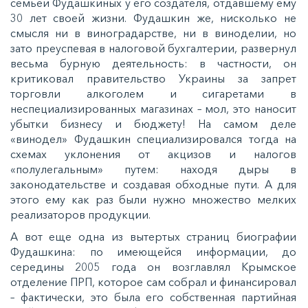
семьей Фудашкиных у его создателя, отдавшему ему
30 лет своей жизни. Фудашкин же, нисколько не
смысля ни в виноградарстве, ни в виноделии, но
зато преуспевая в налоговой бухгалтерии, развернул
весьма бурную деятельность: в частности, он
критиковал правительство Украины за запрет
торговли алкоголем и сигаретами в
неспециализированных магазинах – мол, это наносит
убытки бизнесу и бюджету! На самом деле
«винодел» Фудашкин специализировался тогда на
схемах уклонения от акцизов и налогов
«полулегальным» путем: находя дыры в
законодательстве и создавая обходные пути. А для
этого ему как раз были нужно множество мелких
реализаторов продукции.
А вот еще одна из вытертых страниц биографии
Фудашкина: по имеющейся информации, до
середины 2005 года он возглавлял Крымское
отделение ПРП, которое сам собрал и финансировал
– фактически, это была его собственная партийная