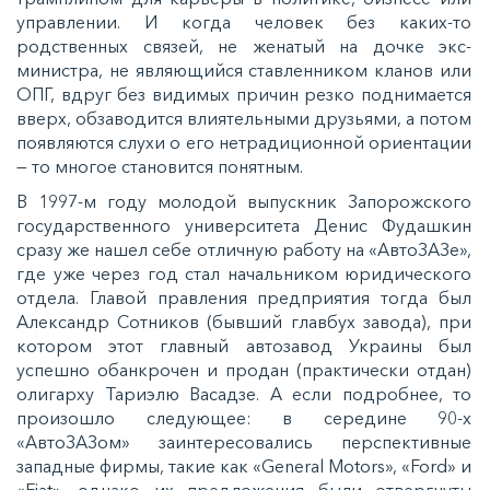
управлении. И когда человек без каких-то
родственных связей, не женатый на дочке экс-
министра, не являющийся ставленником кланов или
ОПГ, вдруг без видимых причин резко поднимается
вверх, обзаводится влиятельными друзьями, а потом
появляются слухи о его нетрадиционной ориентации
— то многое становится понятным.
В 1997-м году молодой выпускник Запорожского
государственного университета Денис Фудашкин
сразу же нашел себе отличную работу на «АвтоЗАЗе»,
где уже через год стал начальником юридического
отдела. Главой правления предприятия тогда был
Александр Сотников (бывший главбух завода), при
котором этот главный автозавод Украины был
успешно обанкрочен и продан (практически отдан)
олигарху Тариэлю Васадзе. А если подробнее, то
произошло следующее: в середине 90-х
«АвтоЗАЗом» заинтересовались перспективные
западные фирмы, такие как «General Motors», «Ford» и