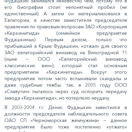
Фудашкин занимался неизвестно чем, потому что в
его биографии стоит непонятный пробел (не
единственный). А затем он материализовался в
Евпатории, в качестве заместителя председателя
правления по правовым вопросам ЗАО «Корпорация
«Керкинитида» (семейное предприятие
Фудашкиных). Первым делом, только что
прибывший в Крым Фудашкин, «отжал» для своего
ЗАО евпаторийский винзавод на Виноградной 11
(ныне — ООО «Евпаторийский винзавод
классических вин»), который стал основным
предприятием «Керкинитиды». Вокруг этого
предприятия потом часто вспыхивали скандалы и
даже судебные тяжбы: так, в 2005 году ООО
«Славутич» пыталось через суд оспорить передачу
завода «Керкинитиде», но потерпело неудачу.
В 2003-2004 г.г. Денис Фудашкин завестился в
должности председателя наблюдательного совета
ОАО СП «Черноморская жемчужина» — данное
предприятие было тоже постепенно «отжато»