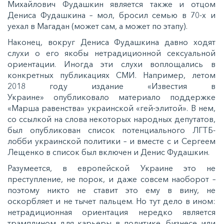
Михайлович Фудашкин является также и отцом
Дениса Фудашкина – мол, бросил семью в 70-х и
уехал в Магадан (может сам, а может по этапу).
Наконец, вокруг Дениса Фудашкина давно ходят
слухи о его якобы нетрадиционной сексуальной
ориентации. Иногда эти слухи воплощались в
конкретных публикациях СМИ. Например, летом
2018 году издание «Известия в
Украине» опубликовало материало поддержке
«Марша равенства» украинской «гей-элитой». В нем,
со ссылкой на слова некоторых народных депутатов,
был опубликован список потенциального ЛГТБ-
лобби украинской политики – и вместе с и Сергеем
Лещенко в список был включен и Денис Фудашкин.
Разумеется, в европейской Украине это не
преступление, не порок, и даже совсем наоборот –
поэтому никто не ставит это ему в вину, не
оскорбляет и не тычет пальцем. Но тут дело в ином:
нетрадиционная ориентация нередко является
трамплином для карьеры в политике, бизнесе или