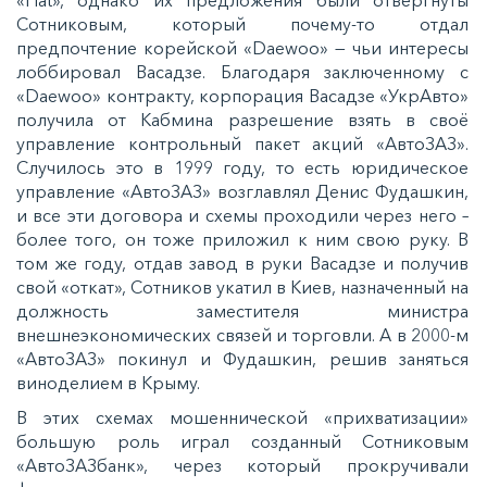
«Fiat», однако их предложения были отвергнуты
Сотниковым, который почему-то отдал
предпочтение корейской «Daewoo» — чьи интересы
лоббировал Васадзе. Благодаря заключенному с
«Daewoo» контракту, корпорация Васадзе «УкрАвто»
получила от Кабмина разрешение взять в своё
управление контрольный пакет акций «АвтоЗАЗ».
Случилось это в 1999 году, то есть юридическое
управление «АвтоЗАЗ» возглавлял Денис Фудашкин,
и все эти договора и схемы проходили через него –
более того, он тоже приложил к ним свою руку. В
том же году, отдав завод в руки Васадзе и получив
свой «откат», Сотников укатил в Киев, назначенный на
должность заместителя министра
внешнеэкономических связей и торговли. А в 2000-м
«АвтоЗАЗ» покинул и Фудашкин, решив заняться
виноделием в Крыму.
В этих схемах мошеннической «прихватизации»
большую роль играл созданный Сотниковым
«АвтоЗАЗбанк», через который прокручивали