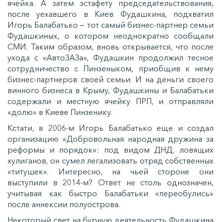
ячейка. А затем эстафету председательствования,
после уехавшего в Киев Фудашкина, подхватил
Игорь Балабатько — тот самый бизнес-партнер семьи
Фудашкиных, о котором неоднократно сообщали
СМИ. Таким образом, вновь открывается, что после
ухода с «АвтоЗАЗа», Фудашкин продолжил тесное
сотрудничество с Пинзеныком, приобщив к нему
бизнес-партнеров своей семьи. И на деньги своего
винного бизнеса в Крыму, Фудашкины и Балабатьки
содержали и местную ячейку ПРП, и отправляли
«долю» в Киеве Пинзенику.
Кстати, в 2006-м Игорь Балабатько еще и создал
организацию «Добровольная народная дружина за
реформы и порядок»: под видом ДНД, ловящих
хулиганов, он сумел легализовать отряд собственных
«титушек». Интересно, на чьей стороне они
выступили в 2014-м? Ответ не столь однозначен,
учитывая как быстро Балабатьки «переобулись»
после аннексии полуострова.
Некоторый свет на бурную деятельность Фудашкина