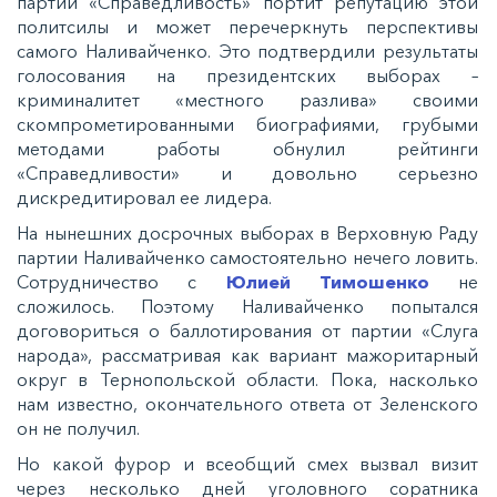
партии «Справедливость» портит репутацию этой
политсилы и может перечеркнуть перспективы
самого Наливайченко. Это подтвердили результаты
голосования на президентских выборах –
криминалитет «местного разлива» своими
скомпрометированными биографиями, грубыми
методами работы обнулил рейтинги
«Справедливости» и довольно серьезно
дискредитировал ее лидера.
На нынешних досрочных выборах в Верховную Раду
партии Наливайченко самостоятельно нечего ловить.
Сотрудничество с
Юлией Тимошенко
не
сложилось. Поэтому Наливайченко попытался
договориться о баллотирования от партии «Слуга
народа», рассматривая как вариант мажоритарный
округ в Тернопольской области. Пока, насколько
нам известно, окончательного ответа от Зеленского
он не получил.
Но какой фурор и всеобщий смех вызвал визит
через несколько дней уголовного соратника