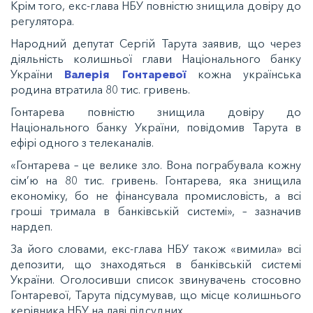
Крім того, екс-глава НБУ повністю знищила довіру до
регулятора.
Народний депутат Сергій Тарута заявив, що через
діяльність колишньої глави Національного банку
України
Валерія Гонтаревої
кожна українська
родина втратила 80 тис. гривень.
Гонтарева повністю знищила довіру до
Національного банку України, повідомив Тарута в
ефірі одного з телеканалів.
«Гонтарева – це велике зло. Вона пограбувала кожну
сім’ю на 80 тис. гривень. Гонтарева, яка знищила
економіку, бо не фінансувала промисловість, а всі
гроші тримала в банківській системі», – зазначив
нардеп.
За його словами, екс-глава НБУ також «вимила» всі
депозити, що знаходяться в банківській системі
України. Оголосивши список звинувачень стосовно
Гонтаревої, Тарута підсумував, що місце колишнього
керівника НБУ на лаві підсудних.