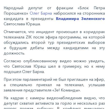
Народный депутат от фракции «Блок Петра
Порошенко»
Олег Барна
набросился на сторонника
кандидата в президенты
Владимира Зеленского
Святослава Юраша.
Отмечается, что инцидент произошел в коридорах
телеканала ZIK после эфира программы, на которой
обсуждались второй тур президентских выборов
и будущие дебаты между кандидатами на эту
должность.
Согласно опубликованному видео можно увидеть,
что Святослав Юраш шел в гримерку, но к нему
подошел Олег Барна.
При этом парламентарий не был приглашен на эфир,
а специально приехал на телеканал, услышав
заявления представителя «Зе! Команды».
На кадрах с камеры видеонаблюдения видно, что
депутат схватил активиста за горло и несколько раз
потряс порвав рубашку. В конфликт вмешалась