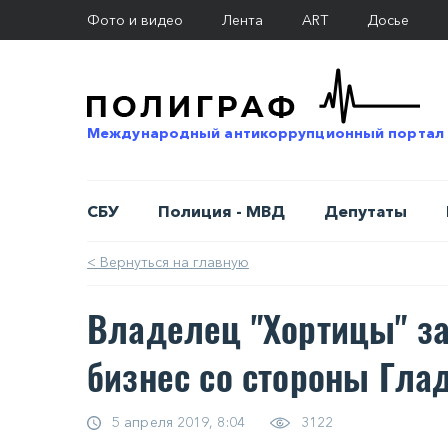
Фото и видео
Лента
ART
Досье
Международный антикоррупционный портал
СБУ
Полиция - МВД
Депутаты
< Вернуться на главную
Владелец "Хортицы" за
бизнес со стороны Гла
5 апреля 2019, 8:04
3122