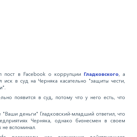
ал пост в Facebook о коррупции
Гладковского
, а
 иск в суд на Черняка касательно "защиты чести,
и".
льно появится в суд, потому что у него есть, что
е "Ваши деньги" Гладковский-младший ответил, что
едприятиях Черняка, однако бизнесмен в своем
 не вспоминал.
info рассказали, как окружение действующего