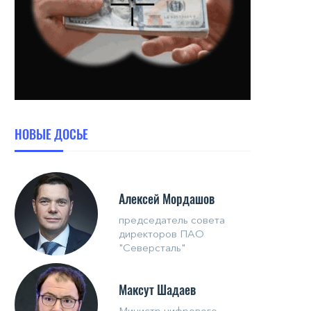
НОВЫЕ ДОСЬЕ
Алексей Мордашов
председатель совета
директоров ПАО
"Северсталь"
Максут Шадаев
Министр цифрового