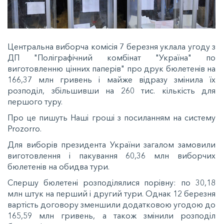
Центральна виборча комісія 7 березня уклала угоду з
ДП "Поліграфічний комбінат "Україна" по
виготовленню цінних паперів" про друк бюлетенів на
166,37 млн гривень і майже відразу змінила їх
розподіл, збільшивши на 260 тис. кількість для
першого туру.
Про це пишуть Наші гроші з посиланням на систему
Prozorro.
Для виборів президента України загалом замовили
виготовлення і пакування 60,36 млн виборчих
бюлетенів на обидва тури.
Спершу бюлетені розподілялися порівну: по 30,18
млн штук на перший і другий тури. Однак 12 березня
вартість договору зменшили додатковою угодою до
165,59 млн гривень, а також змінили розподіл