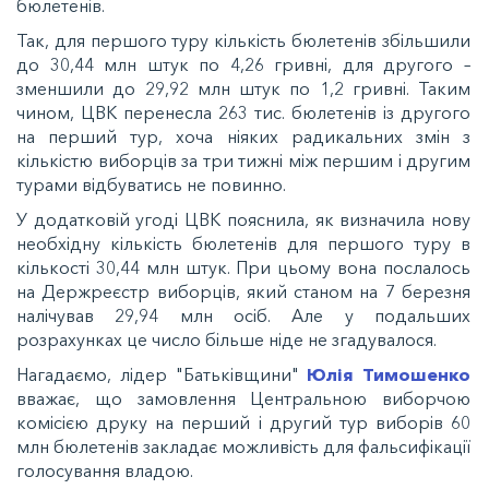
бюлетенів.
Так, для першого туру кількість бюлетенів збільшили
до 30,44 млн штук по 4,26 гривні, для другого –
зменшили до 29,92 млн штук по 1,2 гривні. Таким
чином, ЦВК перенесла 263 тис. бюлетенів із другого
на перший тур, хоча ніяких радикальних змін з
кількістю виборців за три тижні між першим і другим
турами відбуватись не повинно.
У додатковій угоді ЦВК пояснила, як визначила нову
необхідну кількість бюлетенів для першого туру в
кількості 30,44 млн штук. При цьому вона послалось
на Держреєстр виборців, який станом на 7 березня
налічував 29,94 млн осіб. Але у подальших
розрахунках це число більше ніде не згадувалося.
Нагадаємо, лідер "Батьківщини"
Юлія Тимошенко
вважає, що замовлення Центральною виборчою
комісією друку на перший і другий тур виборів 60
млн бюлетенів закладає можливість для фальсифікації
голосування владою.