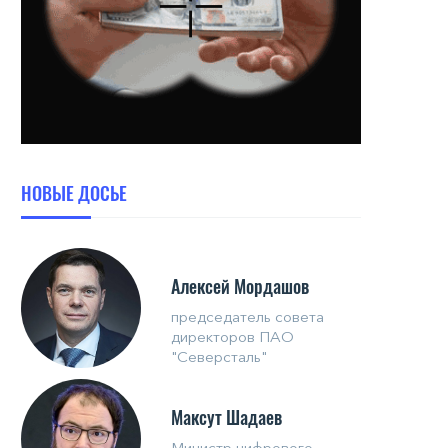
НОВЫЕ ДОСЬЕ
Алексей Мордашов
председатель совета
директоров ПАО
"Северсталь"
Максут Шадаев
Министр цифрового