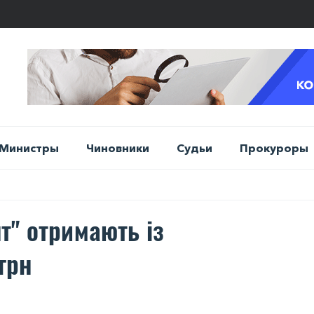
Министры
Чиновники
Судьи
Прокуроры
т" отримають із
грн