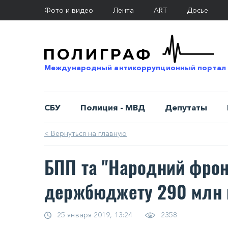
Фото и видео
Лента
ART
Досье
Международный антикоррупционный портал
СБУ
Полиция - МВД
Депутаты
< Вернуться на главную
БПП та "Народний фрон
держбюджету 290 млн 
25 января 2019, 13:24
2358