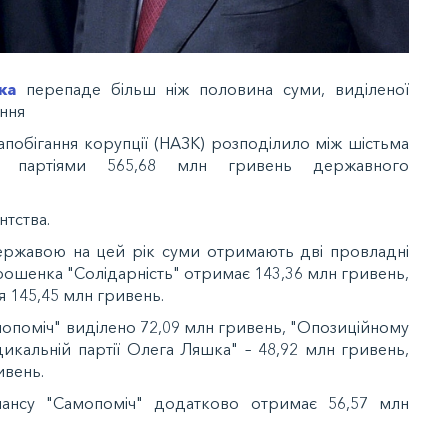
ка
перепаде більш ніж половина суми, виділеної
ння
запобігання корупції (НАЗК) розподілило між шістьма
ми партіями 565,68 млн гривень державного
нтства.
державою на цей рік суми отримають дві провладні
Порошенка "Солідарність" отримає 143,36 млн гривень,
я 145,45 млн гривень.
мопоміч" виділено 72,09 млн гривень, "Опозиційному
дикальній партії Олега Ляшка" – 48,92 млн гривень,
ивень.
ансу "Самопоміч" додатково отримає 56,57 млн