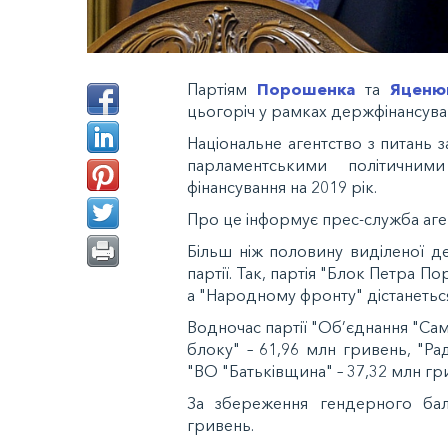
Партіям
Порошенка
та
Яценю
цьогоріч у рамках держфінансува
Національне агентство з питань 
парламентськими політични
фінансування на 2019 рік.
Про це інформує прес-служба аге
Більш ніж половину виділеної 
партії. Так, партія "Блок Петра 
а "Народному фронту" дістанетьс
Водночас партії "Об’єднання "Са
блоку" – 61,96 млн гривень, "Ра
"ВО "Батьківщина" – 37,32 млн гр
За збереження гендерного бал
гривень.