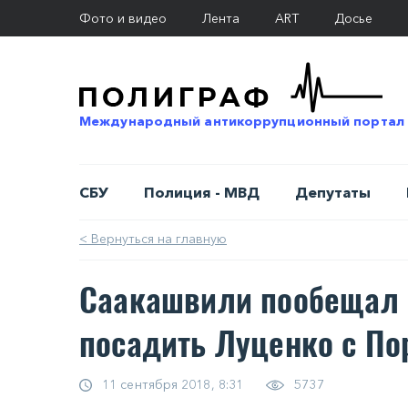
Фото и видео
Лента
ART
Досье
Международный антикоррупционный портал
СБУ
Полиция - МВД
Депутаты
< Вернуться на главную
Саакашвили пообещал з
посадить Луценко с П
11 сентября 2018, 8:31
5737