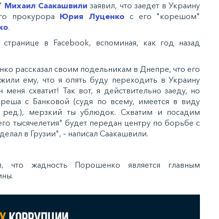
"
Михаил Саакашвили
заявил, что заедет в Украину
ого прокурора
Юрия Луценко
с его "корешом"
ко
.
 странице в Facebook, вспоминая, как год назад
нко рассказал своим подельникам в Днепре, что его
или ему, что я опять буду переходить в Украину
н меня схватит! Так вот, я действительно заеду, но
ореша с Банковой (судя по всему, имеется в виду
ред.), мерзкий ты ублюдок. Схватим и посадим
го тысячелетия" будет передан центру по борьбе с
сделал в Грузии", – написал Саакашвили.
л, что жадность Порошенко является главным
ины.