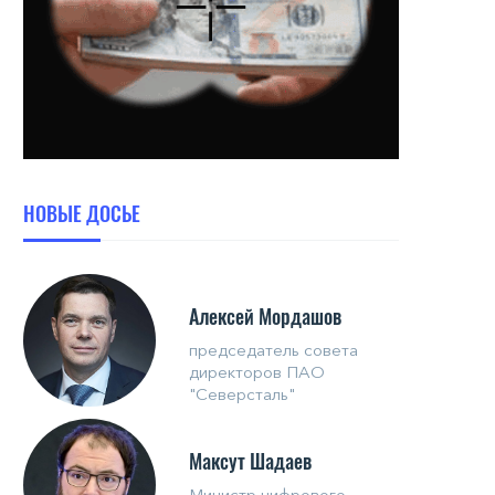
НОВЫЕ ДОСЬЕ
Алексей Мордашов
председатель совета
директоров ПАО
"Северсталь"
Максут Шадаев
Министр цифрового